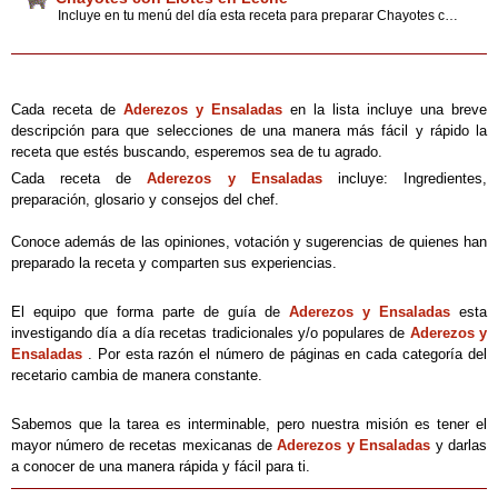
Incluye en tu menú del día esta receta para preparar Chayotes con Elotes en Leche, la cual le fascinará a tu familia y a tus invitados o amigos; sigue estos prácticos consejos que en esta ocasión traemos para tí.
Cada receta de
Aderezos y Ensaladas
en la lista incluye una breve
descripción para que selecciones de una manera más fácil y rápido la
receta que estés buscando, esperemos sea de tu agrado.
Cada receta de
Aderezos y Ensaladas
incluye: Ingredientes,
preparación, glosario y consejos del chef.
Conoce además de las opiniones, votación y sugerencias de quienes han
preparado la receta y comparten sus experiencias.
El equipo que forma parte de guía de
Aderezos y Ensaladas
esta
investigando día a día recetas tradicionales y/o populares de
Aderezos y
Ensaladas
. Por esta razón el número de páginas en cada categoría del
recetario cambia de manera constante.
Sabemos que la tarea es interminable, pero nuestra misión es tener el
mayor número de recetas mexicanas de
Aderezos y Ensaladas
y darlas
a conocer de una manera rápida y fácil para ti.