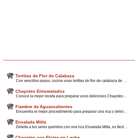
Tortitas de Flor de Calabaza
Con sencillos pasos, cocina unas tortitas de flor de calabaza de la manera tradicional mexicana y deleita a tus familiares con un ingrediente prehispánico, fresco y muy nutritivo.
Chayotes Entomatados
Conoce la mejor receta para preparar unos deliciosos Chayotes Entomatados; en ella encontrarás algunos consejos, tips y recomendaciones que te serán de gran ayuda.
Fiambre de Aguascalientes
Encuentra el mejor procedimiento para preparar una rica y deliciosa receta originaria del estado de Aguascalientes, sigue nuestros novedosos consejos para deleitar a tu familia.
Ensalada Mitla
Deleita a tus seres queridos con una rica Ensalada Mitla, es fácil de preparar y nutritiva; además de ello es un excelente complemento de cualquier plato fuerte. Sigue las instrucciones que nuestros expertos han preparado para ti.
Chayotes con Elotes en Leche