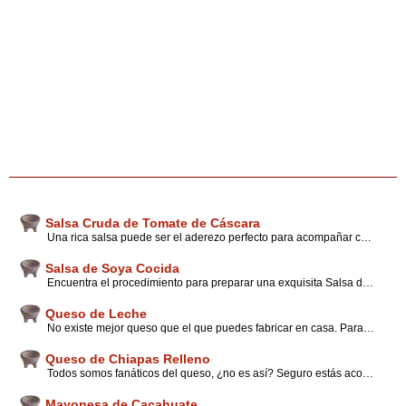
Salsa Cruda de Tomate de Cáscara
Una rica salsa puede ser el aderezo perfecto para acompañar cualquier platillo, porque además de mejorar el sabor, sirve como complemento. Puedes hacer la salsa en molcajete o en licuadora, con los ingredientes crudos, hervidos o asados, picosa o no ¡tú elige!
Salsa de Soya Cocida
Encuentra el procedimiento para preparar una exquisita Salsa de Soya cocida y prepara esta práctica receta de la cocina tradicional mexicana. También podrás encontrar interesantes opiniones y sugerencias de expertos en cocina.
Queso de Leche
No existe mejor queso que el que puedes fabricar en casa. Para hacer un rico queso de leche te recomendamos que uses la leche que tienes en casa, el jugo de cuatro limones y sal al gusto. Esta receta además de ser económica y fácil de seguir, te permitirá sorprender tanto al más pequeño de la familia como al más experimentado. ¿Te animas?
Queso de Chiapas Relleno
Todos somos fanáticos del queso, ¿no es así? Seguro estás acostumbrada a utilizarlo como un ingrediente en cientos de platillos, pero en esta receta el queso es el protagonista. Prepara el Queso de Chiapas Relleno y disfruta del queso como plato fuerte.
Mayonesa de Cacahuate