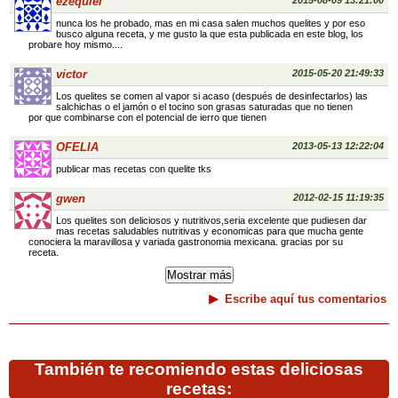
ezequiel
2015-08-09 13:21:00
nunca los he probado, mas en mi casa salen muchos quelites y por eso
busco alguna receta, y me gusto la que esta publicada en este blog, los
probare hoy mismo....
victor
2015-05-20 21:49:33
Los quelites se comen al vapor si acaso (después de desinfectarlos) las
salchichas o el jamón o el tocino son grasas saturadas que no tienen
por que combinarse con el potencial de ierro que tienen
OFELIA
2013-05-13 12:22:04
publicar mas recetas con quelite tks
gwen
2012-02-15 11:19:35
Los quelites son deliciosos y nutritivos,seria excelente que pudiesen dar
mas recetas saludables nutritivas y economicas para que mucha gente
conociera la maravillosa y variada gastronomia mexicana. gracias por su
receta.
Escribe aquí tus comentarios
También te recomiendo estas deliciosas
recetas: