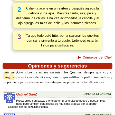
2
Calienta aceite en un sartén y después agrega la
cebolla y los ajos. Mientras tanto, asa, pela y
desflema los chiles. Una vez acitronados la cebolla y el
ajo agrega las rajas del chile y los jitomates picados.
3
Ya que todo esté frito, pon a sazonar los quelites
con sal y pimienta a tu gusto. Entonces estarán
listos para disfrutarse.
Consejos del Chef
Opiniones y sugerencias
hummm...¡Qué Ricos!, a mí me encantan los Quelites, siempre que voy al
tianguis que está cerca de mi casa, compro quesadillas de pollo con quelites y
les ponen nopales, además me encanta que las preparen en tortillas azules.
Gabriel SanZ
2017-04-13 07:31:48
Preparenlos con papas y chorizo en una tortilla de huevo y quedan muy
ricos pero también esta receta es riquísima gracias por el aporte,
Saludos desde Teziutlán Puebla