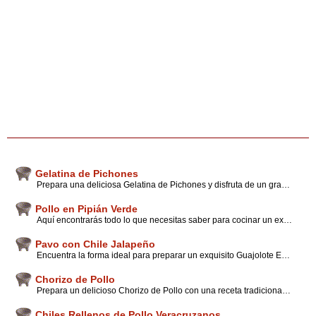
Gelatina de Pichones
Prepara una deliciosa Gelatina de Pichones y disfruta de un gran sabor en la compañía de tu familia o invitados. Esta receta mexicana tradicional está acompañada por interesantes tips, opiniones y sugerencias del chef.
Pollo en Pipián Verde
Aquí encontrarás todo lo que necesitas saber para cocinar un exquisito Pollo en Pipián verde, una receta mexicana de gran tradición. Así que sorprende a tu familia e invitados y sigue nuestros tips y consejos de cocina.
Pavo con Chile Jalapeño
Encuentra la forma ideal para preparar un exquisito Guajolote Enchilado con una receta mexicana ideal para compartir en familia. Además encontrarás interesantes tips, opiniones y sugerencias del chef.
Chorizo de Pollo
Prepara un delicioso Chorizo de Pollo con una receta tradicional Mexicana que disfrutarás en gran manera, sobre todo, si deseas descansar de las carnes rojas. Además compartimos contigo consejos y prácticos tips de cocina.
Chiles Rellenos de Pollo Veracruzanos