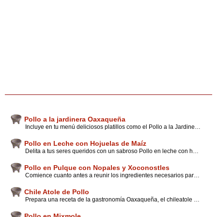
Pollo a la jardinera Oaxaqueña
Incluye en tu menú deliciosos platillos como el Pollo a la Jardinera Oaxaqueña. Sólo es cuestión de seguir cada uno de nuestros consejos y sugerencias, los cuales son fundamentales a la hora de preparar fácilmente este platillo.
Pollo en Leche con Hojuelas de Maíz
Delita a tus seres queridos con un sabroso Pollo en leche con hojuelas de maíz elaborado de la forma sencilla y práctica que te puedas imaginar. Sigue las instrucciones que nuestros expertos han preparado para ti y disfruta de este platillo.
Pollo en Pulque con Nopales y Xoconostles
Comience cuanto antes a reunir los ingredientes necesarios para preparar un exquisito Pollo en pulque con Nopales y Xoconostles uno de los platillos que te recomendamos cocinar para tu familia esmérate, no solo en preparar deliciosamente la receta sino también para consentir a tu familia.
Chile Atole de Pollo
Prepara una receta de la gastronomía Oaxaqueña, el chileatole de polloun platillo que se prepara con influencia indígena y que hoy pueden saborear nuestros paladares. Sigue los sencillos pasos que aquí encontrarás.
Pollo en Mixmole