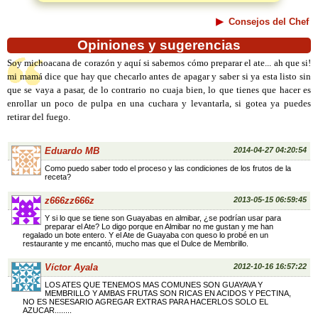
Consejos del Chef
Opiniones y sugerencias
Soy michoacana de corazón y aquí si sabemos cómo preparar el ate... ah que si!
mi mamá dice que hay que checarlo antes de apagar y saber si ya esta listo sin
que se vaya a pasar, de lo contrario no cuaja bien, lo que tienes que hacer es
enrollar un poco de pulpa en una cuchara y levantarla, si gotea ya puedes
retirar del fuego.
Eduardo MB
2014-04-27 04:20:54
Como puedo saber todo el proceso y las condiciones de los frutos de la
receta?
z666zz666z
2013-05-15 06:59:45
Y si lo que se tiene son Guayabas en almibar, ¿se podrían usar para
preparar el Ate? Lo digo porque en Almibar no me gustan y me han
regalado un bote entero. Y el Ate de Guayaba con queso lo probé en un
restaurante y me encantó, mucho mas que el Dulce de Membrillo.
Víctor Ayala
2012-10-16 16:57:22
LOS ATES QUE TENEMOS MAS COMUNES SON GUAYAVA Y
MEMBRILLO Y AMBAS FRUTAS SON RICAS EN ACIDOS Y PECTINA,
NO ES NESESARIO AGREGAR EXTRAS PARA HACERLOS SOLO EL
AZUCAR........