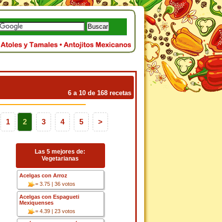
6 a 10 de 168 recetas
1
2
3
4
5
>
Las 5 mejores de:
Vegetarianas
Acelgas con Arroz
= 3.75 | 36 votos
Acelgas con Espagueti
Mexiquenses
= 4.39 | 23 votos