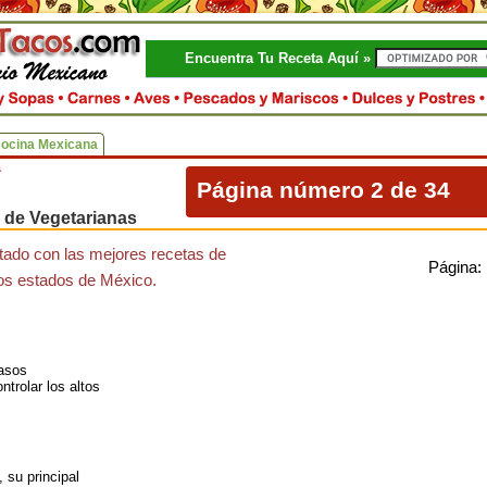
Encuentra Tu Receta Aquí »
Cocina Mexicana
s
Página número 2 de 34
 de Vegetarianas
tado con las mejores recetas de
Página:
tos estados de México.
rasos
trolar los altos
 su principal