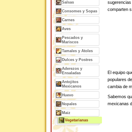
Salsas
sugerencias 
comparten s
Consomes y Sopas
Carnes
Aves
Pescados y
Mariscos
Tamales y Atoles
Dulces y Postres
Aderezos y
El equipo qu
Ensaladas
populares d
Antojitos
Mexicanos
cambia de m
Huevo
Sabemos que 
mexicanas 
Nopales
Maiz
Vegetarianas