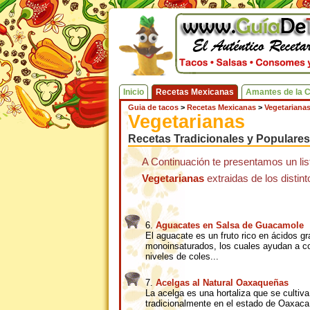
Inicio
Recetas Mexicanas
Amantes de la 
Guia de tacos
>
Recetas Mexicanas
>
Vegetariana
Vegetarianas
Recetas Tradicionales y Populares
A Continuación te presentamos un lis
Vegetarianas
extraidas de los distin
6.
Aguacates en Salsa de Guacamole
El aguacate es un fruto rico en ácidos g
monoinsaturados, los cuales ayudan a con
niveles de coles...
7.
Acelgas al Natural Oaxaqueñas
La acelga es una hortaliza que se cultiva
tradicionalmente en el estado de Oaxaca,