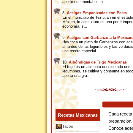
aporte nutrimental es la...
8.
Acelgas Empanizadas con Pasta
En el municipio de Teziutlán en el estad
México, la agricultura es una parte impor
economía, s...
9.
Acelgas con Garbanzo a la Mexican
Hoy toca un plato de Garbanzos con ace
amantes de las legumbres y las verduras
una receta especial...
10.
Albóndigas de Trigo Mexicanas
El trigo es un alimento considerado como
legumbres, se cultiva y consume en tod
aporta una gra...
Cada receta
Recetas Mexicanas
preparación,
Tacos
Conoce adem