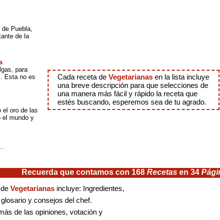
o de Puebla,
tante de la
a
lgas, para
. Esta no es
Cada receta de
Vegetarianas
en la lista incluye
una breve descripción para que selecciones de
una manera más fácil y rápido la receta que
estés buscando, esperemos sea de tu agrado.
 el oro de las
o el mundo y
Recuerda que contamos con 168
Recetas
en 34
Pági
 de
Vegetarianas
incluye: Ingredientes,
 glosario y consejos del chef.
ás de las opiniones, votación y