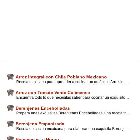
Arroz Integral con Chile Poblano Mexicano
Receta mexicana para aprender a cocinar un auténtico Arroz Integral tradicional de este hermoso y pintoresco país. En esta página también puedes encontrar información que te será de gran utilidad para ser un experto en cocina mexicana.
Arroz con Tomate Verde Colimense
Encuentra todo lo que necesitas saber para cocinar un exquisito Arroz con Tomate Verde al estilo Colima y disfruta de una receta tradicional mexicana de gran sabor. Además puedes encontrar en nuestro portal interesantes opiniones, consejos y tips de expertos en cocina.
Berenjenas Encebolladas
Prepara unas exquisitas Berenjenas Encebolladas, una receta tradicional vegetariana de la cocina mexicana. También podrás consultar toda la información que desees, sobre el arte culinario de este bello país, además de tips y sugerencias de expertos.
Berenjena Empanizada
Receta de cocina mexicana para elaborar una exquisita Berenjena Empanizada que a los vegetarianos les fascinará. Además podrás consultar en nuestro portal interesante información sobre cocina tradicional mexicana, consejos y tips de expertos.
Berenjenas al Horno