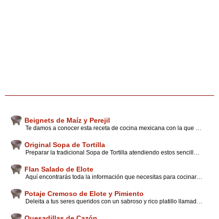
Beignets de Maíz y Perejil
Te damos a conocer esta receta de cocina mexicana con la que puedes preparar para el día de hoy unos ricos beignets de maíz y perejil, con novedosos consejos y tips de quienes han elaborado la receta
Original Sopa de Tortilla
Preparar la tradicional Sopa de Tortilla atendiendo estos sencillos tips y sugerencias para dominar el arte culinario mexicano, recuerda incluir esta sopa en tu recetario personal.
Flan Salado de Elote
Aquí encontrarás toda la información que necesitas para cocinar fácilmente el rico Flan Salado de Elote, un platillo exquisito, sigue los consejos que guiadetacos.com tiene para ti y consiente a tus seres queridos.
Potaje Cremoso de Elote y Pimiento
Deleita a tus seres queridos con un sabroso y rico platillo llamado Potaje Cremoso de Elote y Pimiento elaborado de la forma más práctica para esos días en donde el tiempo no rinde mucho. Sigue las instrucciones que nuestros expertos han preparado para ti y disfruta de este rico manjar.
Quesadillas de Cazón