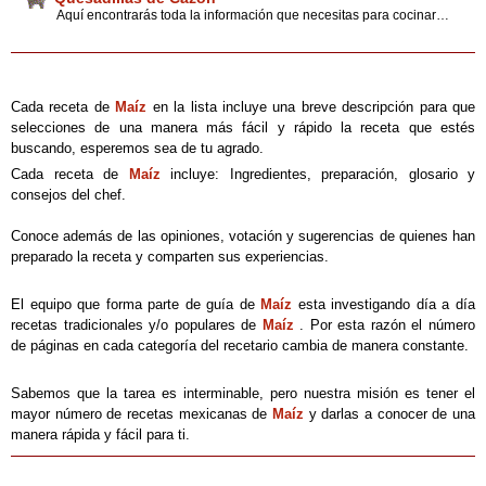
Aquí encontrarás toda la información que necesitas para cocinar fácilmente unos ricas y deliciosas quesadillas de cazón las cuales son un platillo típico y exquisito que no puede faltar en tu mesa, sigue los consejos y sugerencias que tenemos para ti.
Cada receta de
Maíz
en la lista incluye una breve descripción para que
selecciones de una manera más fácil y rápido la receta que estés
buscando, esperemos sea de tu agrado.
Cada receta de
Maíz
incluye: Ingredientes, preparación, glosario y
consejos del chef.
Conoce además de las opiniones, votación y sugerencias de quienes han
preparado la receta y comparten sus experiencias.
El equipo que forma parte de guía de
Maíz
esta investigando día a día
recetas tradicionales y/o populares de
Maíz
. Por esta razón el número
de páginas en cada categoría del recetario cambia de manera constante.
Sabemos que la tarea es interminable, pero nuestra misión es tener el
mayor número de recetas mexicanas de
Maíz
y darlas a conocer de una
manera rápida y fácil para ti.