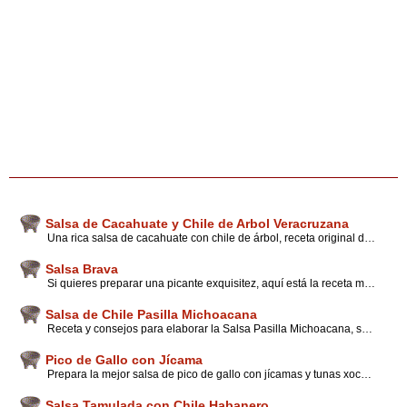
Salsa de Cacahuate y Chile de Arbol Veracruzana
Una rica salsa de cacahuate con chile de árbol, receta original del estado de Veracruz. Disfruta esta salsa con carnes asadas y encuentra valiosos tips para preparar
Salsa Brava
Si quieres preparar una picante exquisitez, aquí está la receta mexicana original, atrévete a sorprender a tus invitados con esta bravía salsa. Al fuerte estilo mexicano. Consejos de preparacón
Salsa de Chile Pasilla Michoacana
Receta y consejos para elaborar la Salsa Pasilla Michoacana, sabor incomparable de la cocina Mexicana. Deliciosa para acompañar tus platillos con carne.
Pico de Gallo con Jícama
Prepara la mejor salsa de pico de gallo con jícamas y tunas xoconostle. Receta originaria del estaqdo de Jalisco. Fresca nutritiva y picosita. Novedosos tips y consejos
Salsa Tamulada con Chile Habanero