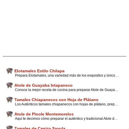
Elotamales Estilo Chilapa
Prepara Elotamales, una variedad más de los exquisitos y únicos tamales mexicanos, con el sello de la cocina de Chilapa, Guerrero. Además encuentra novedosos consejos y tips.
Atole de Guayaba Ixtapaneco
Conoce la mejor receta de cocina para preparar Atole de Guayaba, al estilo Ixtapan. Con las mejores sugerencias de los habitantes del Estado de México.
Tamales Chiapanecos con Hoja de Plátano
Los Auténticos tamales chiapanecos con hojas de plátano, prepara esta deliciosa receta, la perfecta combinación de sabores intensos. Útiles consejos.
Atole de Pinole Montemorelos
Aquí te decimos cómo preparar el auténtico y tradicional Atole de Pinole estilo Montemorelos. A través de sencillos pasos aprenderás a preparar esta deliciosa bebida. Incluye tips y consejos.
Tamales de Ceniza Sayula