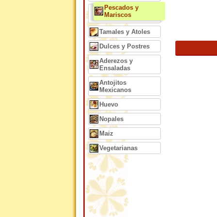
Pescados y
Mariscos
Tamales y Atoles
Dulces y Postres
Aderezos y
Ensaladas
Antojitos
Mexicanos
Huevo
Nopales
Maiz
Vegetarianas