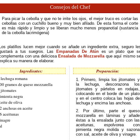
Consejos del Chef
Para picar la cebolla y que no te irrite los ojos, el mejor truco es cortar las
cebollas con un cuchillo bueno y muy bien afilado. De esta forma el corte
es más rápido y limpio y se liberan mucho menos propanotial (sustancia
de la cebolla lacrimógena)
Los platillos lucen mejor cuando se añade un ingrediente extra, seguro le
gustará a tus suegros. Las
Empanadas De Atún
es un plato que s
complementa con una deliciosa
Ensalada de Mozzarella
que aquí mismo s
explica su manera de elaborar.
Ingredientes:
Preparación:
 lechuga romana
1. Primero, limpia los jitomates y
00 gramos de queso mozzarella
la lechuga, descorazona los
jitomates y pártelos en rodajas,
 jitomates
colocando en el borde de un plato
imienta negra
y en el centro coloca las hojas de
ceite de oliva
lechuga y encima las anchoas.
2 anchoas en aceite
2. Por último, parte el queso
6 aceitunas
mozzarella en láminas y añade
inagre
éstas a la ensalada junto con las
aceitunas, espolvorea con
al
pimienta negra molida y sazona
con sal, aceite de oliva y vinagre.