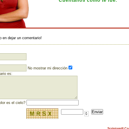
Cuéntanos cómo te fue.
:
o en dejar un comentario!
No mostrar mi dirección
rio es:
lor es el cielo?
Scriptsmill C