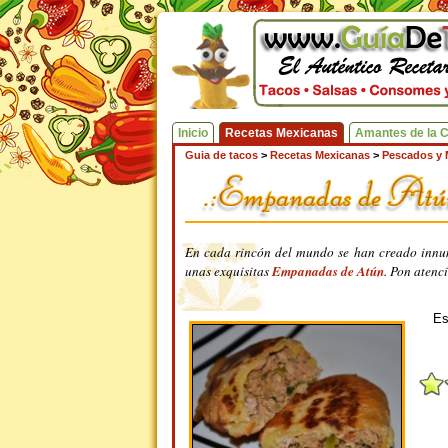
Inicio
Recetas Mexicanas
Amantes de la 
Guia de tacos
>
Recetas Mexicanas
>
Pescados y 
En cada rincón del mundo se han creado innume
unas exquisitas
Empanadas de Atún
. Pon atenc
Es