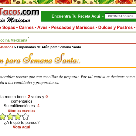
Encuentra Tu Receta Aquí »
Cocina Mexicana
Mariscos
>
Empanadas de Atún para Semana Santa
rables recetas que son sencillas de preparar. Por tal motivo te decimos como
ión a las cantidades y proporciones.
ta receta tiene:
2
votos y
0
comentarios
Su calificación es:
4
Elige las estrellas
¿A ti qué te parece?
Vota aquí