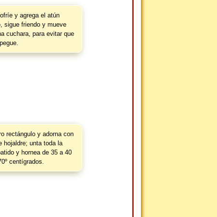
fríe y agrega el atún
 sigue friendo y mueve
 cuchara, para evitar que
pegue.
ro rectángulo y adorna con
e hojaldre; unta toda la
batido y hornea de 35 a 40
0º centígrados.