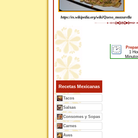
https://es.wikipedia.org/wiki/Queso_mozzarella
Prepar
1 Ho
Minuto
Recetas Mexicanas
Tacos
Salsas
Consomes y Sopas
Carnes
Aves