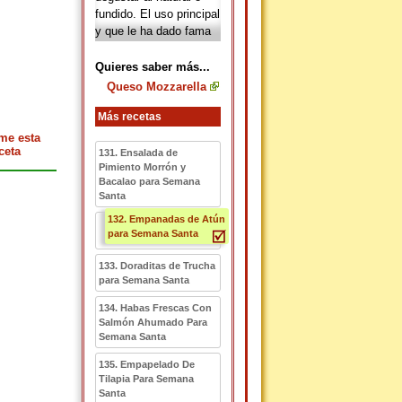
fundido. El uso principal
y que le ha dado fama
al
queso mozzarella
es
que es el ingrediente
Quieres saber más...
principal de las pizzas,
Queso Mozzarella
donde se utiliza tanto
fresco como seco y se
Más recetas
coloca sobre la masa
me esta
antes de ser horneada,
ceta
131. Ensalada de
además que se utiliza
Pimiento Morrón y
Bacalao para Semana
también como adorno
Santa
en ensaladas cuando
es fresco.
132. Empanadas de Atún
para Semana Santa
133. Doraditas de Trucha
para Semana Santa
134. Habas Frescas Con
Salmón Ahumado Para
Semana Santa
135. Empapelado De
Tilapia Para Semana
Santa