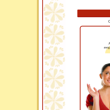
C
A
aseg