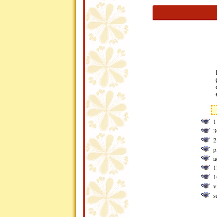
1
3
2
p
a
1
1
v
s