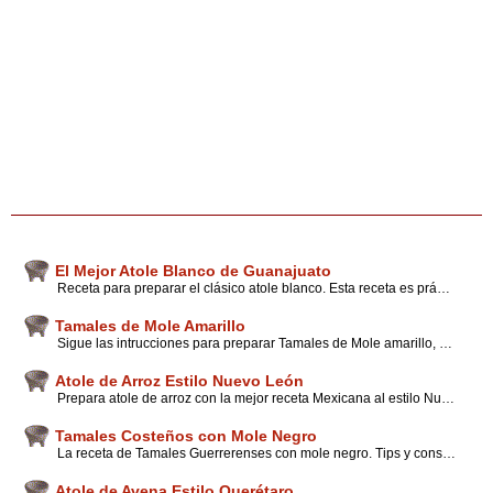
El Mejor Atole Blanco de Guanajuato
Receta para preparar el clásico atole blanco. Esta receta es práctica y fácil de realizar, Descubre lo que puedes hacer con la nata de este atole como adorno en panes.
Tamales de Mole Amarillo
Sigue las intrucciones para preparar Tamales de Mole amarillo, con la receta auténtica de Santa María de Tula, en el bello estado de Oaxaca. Además encuentra interesantes tips.
Atole de Arroz Estilo Nuevo León
Prepara atole de arroz con la mejor receta Mexicana al estilo Nuevo León. Con sencillos pasos, tips y consejos de quienes han preparado esta deliciosa receta.
Tamales Costeños con Mole Negro
La receta de Tamales Guerrerenses con mole negro. Tips y consejs para preparar estos deliciosos tamalitos, con hojas de plátano y carne de cerdo.
Atole de Avena Estilo Querétaro