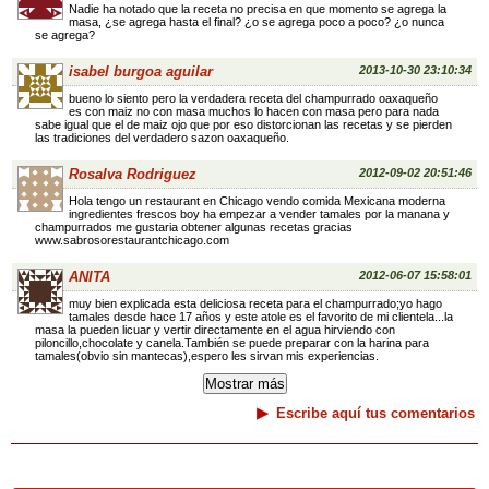
Nadie ha notado que la receta no precisa en que momento se agrega la
masa, ¿se agrega hasta el final? ¿o se agrega poco a poco? ¿o nunca
se agrega?
isabel burgoa aguilar
2013-10-30 23:10:34
bueno lo siento pero la verdadera receta del champurrado oaxaqueño
es con maiz no con masa muchos lo hacen con masa pero para nada
sabe igual que el de maiz ojo que por eso distorcionan las recetas y se pierden
las tradiciones del verdadero sazon oaxaqueño.
Rosalva Rodriguez
2012-09-02 20:51:46
Hola tengo un restaurant en Chicago vendo comida Mexicana moderna
ingredientes frescos boy ha empezar a vender tamales por la manana y
champurrados me gustaria obtener algunas recetas gracias
www.sabrosorestaurantchicago.com
ANITA
2012-06-07 15:58:01
muy bien explicada esta deliciosa receta para el champurrado;yo hago
tamales desde hace 17 años y este atole es el favorito de mi clientela...la
masa la pueden licuar y vertir directamente en el agua hirviendo con
piloncillo,chocolate y canela.También se puede preparar con la harina para
tamales(obvio sin mantecas),espero les sirvan mis experiencias.
Escribe aquí tus comentarios