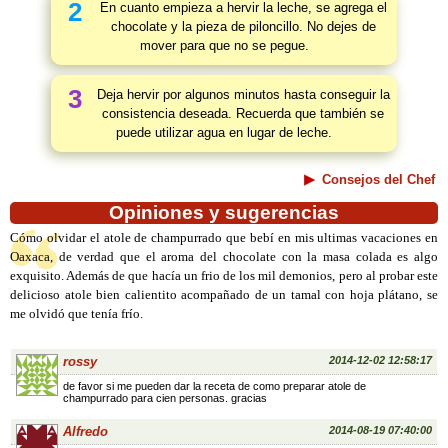
2
En cuanto empieza a hervir la leche, se agrega el
chocolate y la pieza de piloncillo. No dejes de
mover para que no se pegue.
3
Deja hervir por algunos minutos hasta conseguir la
consistencia deseada. Recuerda que también se
puede utilizar agua en lugar de leche.
Consejos del Chef
Opiniones y sugerencias
Cómo olvidar el atole de champurrado que bebí en mis ultimas vacaciones en
Oaxaca, de verdad que el aroma del chocolate con la masa colada es algo
exquisito. Además de que hacía un frio de los mil demonios, pero al probar este
delicioso atole bien calientito acompañado de un tamal con hoja plátano, se
me olvidó que tenía frío.
rossy
2014-12-02 12:58:17
de favor si me pueden dar la receta de como preparar atole de
champurrado para cien personas. gracias
Alfredo
2014-08-19 07:40:00