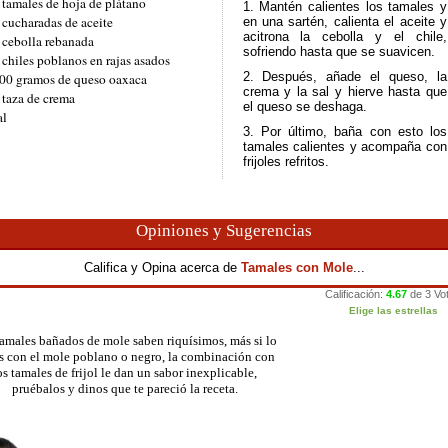
 tamales de hoja de plátano
1. Mantén calientes los tamales y
 cucharadas de aceite
en una sartén, calienta el aceite y
acitrona la cebolla y el chile,
 cebolla rebanada
sofriendo hasta que se suavicen.
 chiles poblanos en rajas asados
2. Después, añade el queso, la
00 gramos de queso oaxaca
crema y la sal y hierve hasta que
 taza de crema
el queso se deshaga.
al
3. Por último, baña con esto los
tamales calientes y acompaña con
frijoles refritos.
Opiniones y Sugerencias
Califica y Opina acerca de
Tamales con Mole
...
amales bañados de mole saben riquísimos, más si lo
s con el mole poblano o negro, la combinación con
os tamales de frijol le dan un sabor inexplicable,
pruébalos y dinos que te pareció la receta.