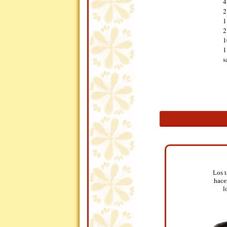
4
2
1
2
1
1
s
Los t
hace
l