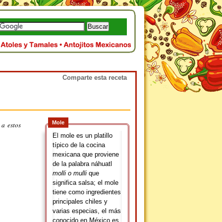
Comparte esta receta
Mole
 a estos
El mole es un platillo
típico de la cocina
mexicana que proviene
de la palabra náhuatl
molli o mulli
que
significa salsa; el mole
tiene como ingredientes
principales chiles y
varias especias, el más
conocido en México es