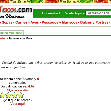
Encuentra Tu Receta Aquí »
Cocina Mexicana
toles
>
Tamales con Mole
 Ciudad de México que debes probar, su sabor sin igual es lo que caracteriza
 tus seres queridos.
ta receta tiene:
3
votos y
0
comentarios
Su calificación es:
4.67
Elige las estrellas
¿A ti qué te parece?
Vota aquí