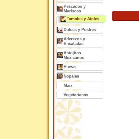
Pescados y
Mariscos
Tamales y Atoles
Dulces y Postres
Aderezos y
Ensaladas
Antojitos
Mexicanos
Huevo
Nopales
Maiz
Vegetarianas