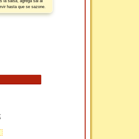
 la salsa, agrega sal al
rvir hasta que se sazone.
,
s