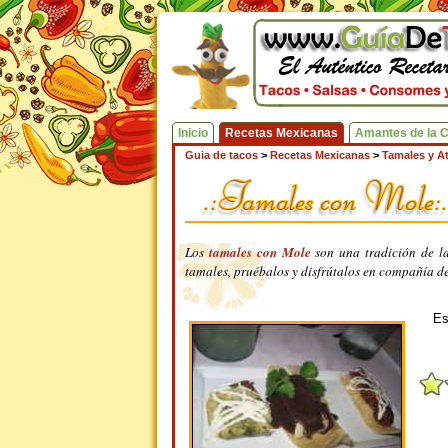
Inicio
Recetas Mexicanas
Amantes de la 
Guia de tacos
>
Recetas Mexicanas
>
Tamales y A
Los
tamales con Mole
son una tradición de la
tamales, pruébalos y disfrútalos en compañía de
Es