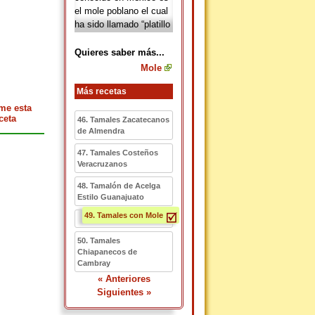
el mole poblano el cual
ha sido llamado “platillo
nacional mexicano”. El
mole hoy en día es mas
Quieres saber más...
práctico encontrarlo
Mole
preparado en mercados
o centros de
Más recetas
autoservicio que el
me esta
prepararlo de la manera
ceta
46. Tamales Zacatecanos
tradicional en donde los
de Almendra
ingredientes se solían
47. Tamales Costeños
moler en metate,
Veracruzanos
aunque en algunos
estados aún se sigue la
48. Tamalón de Acelga
tradición como el caso
Estilo Guanajuato
de algunas regiones de
49. Tamales con Mole
Oaxaca.
50. Tamales
Chiapanecos de
Cambray
« Anteriores
Siguientes »