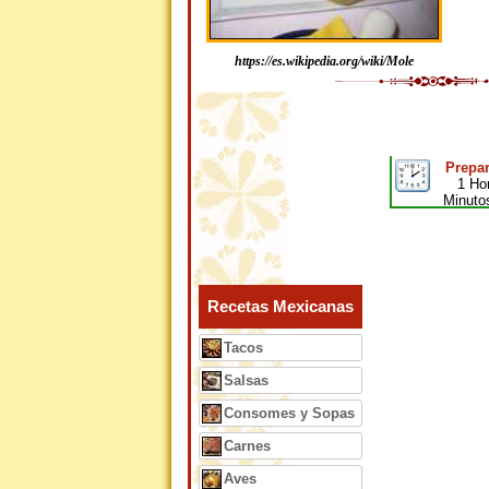
https://es.wikipedia.org/wiki/Mole
Prepar
1 Ho
Minuto
Recetas Mexicanas
Tacos
Salsas
Consomes y Sopas
Carnes
Aves