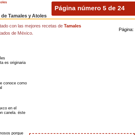
toles
Página número 5 de 24
 de Tamales y Atoles
stado con las mejores recetas de
Tamales
Página:
stados de México.
les
a es originaria
 le conoce como
al
axco en el
on canela. éste
mosos porque