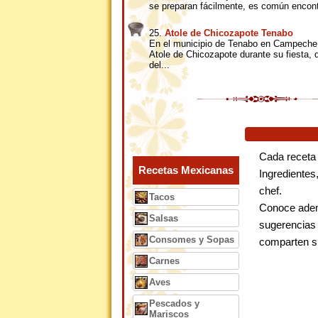
se preparan fácilmente, es común encontr
25.
Atole de Chicozapote Tenabo
En el municipio de Tenabo en Campeche, 
Atole de Chicozapote durante su fiesta, 
del...
Cada receta
Recetas Mexicanas
Ingredientes
chef.
Tacos
Conoce adem
Salsas
sugerencias 
Consomes y Sopas
comparten s
Carnes
Aves
Pescados y
Mariscos