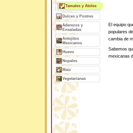
Tamales y Atoles
Dulces y Postres
El equipo qu
Aderezos y
Ensaladas
populares d
Antojitos
cambia de m
Mexicanos
Sabemos que 
Huevo
mexicanas 
Nopales
Maiz
Vegetarianas