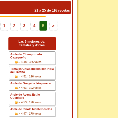
21 a 25 de 116 recetas
1
2
3
4
5
>
Las 5 mejores de:
Tamales y Atoles
Atole de Champurrado
Oaxaqueño
= 4.48 | 385 votos
Tamales Chiapanecos con Hoja
de Plátano
= 4.51 | 196 votos
Atole de Guayaba Ixtapaneco
= 4.63 | 192 votos
Atole de Avena Estilo
Querétaro
= 4.53 | 176 votos
Atole de Pinole Montemorelos
= 4.47 | 170 votos