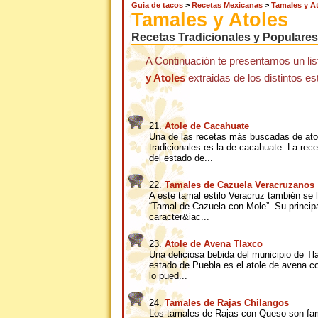
Guia de tacos
>
Recetas Mexicanas
>
Tamales y A
Tamales y Atoles
Recetas Tradicionales y Populares
A Continuación te presentamos un li
y Atoles
extraidas de los distintos e
21.
Atole de Cacahuate
Una de las recetas más buscadas de ato
tradicionales es la de cacahuate. La recet
del estado de...
22.
Tamales de Cazuela Veracruzanos
A este tamal estilo Veracruz también se
“Tamal de Cazuela con Mole”. Su princip
caracter&iac...
23.
Atole de Avena Tlaxco
Una deliciosa bebida del municipio de Tl
estado de Puebla es el atole de avena c
lo pued...
24.
Tamales de Rajas Chilangos
Los tamales de Rajas con Queso son fa