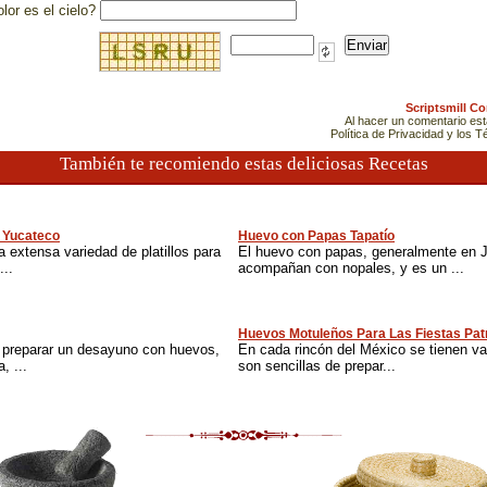
lor es el cielo?
Scriptsmill C
Al hacer un comentario es
Política de Privacidad y los 
También te recomiendo estas deliciosas Recetas
o Yucateco
Huevo con Papas Tapatío
 extensa variedad de platillos para
El huevo con papas, generalmente en Ja
...
acompañan con nopales, y es un ...
Huevos Motuleños Para Las Fiestas Pat
e preparar un desayuno con huevos,
En cada rincón del México se tienen va
, ...
son sencillas de prepar...