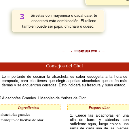
3
Sírvelas con mayonesa o cacahuate, te
encantará esta combinación. El relleno
también puede ser papa, chícharo o queso.
Consejos del Chef
Lo importante de cocinar la alcachofa es saber escogerla a la hora de
comprarla, para ello tienes que elegir aquellas alcachofas que estén más
tiernas y se encuentren cerradas. Esto indicará su frescura y buen estado.
6 Alcachofas Grandes 1 Manojito de Yerbas de Olor
Ingredientes:
Preparación:
 alcachofas grandes
1. Cuece las alcachofas en una
 manojito de hierbas de olor
olla de barro y cúbrelas con
suficiente agua, luego coloca una
rama de cada una de las hierbas