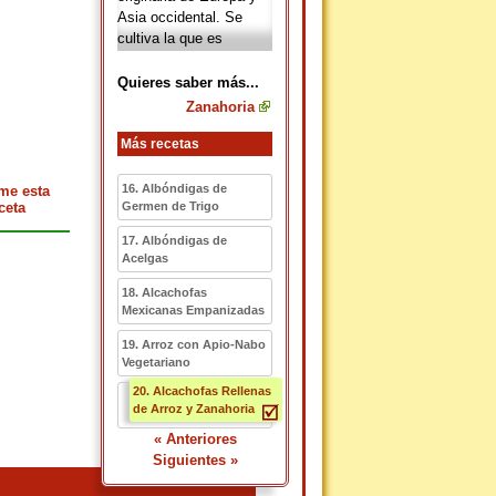
Asia occidental. Se
cultiva la que es
silvestre, por su raíz y
su textura menos
Quieres saber más...
fibrosa, respecto a
Zanahoria
otras. Contiene una
gran cantidad de
Más recetas
nutrientes.
16. Albóndigas de
me esta
ceta
Germen de Trigo
17. Albóndigas de
Acelgas
18. Alcachofas
Mexicanas Empanizadas
19. Arroz con Apio-Nabo
Vegetariano
20. Alcachofas Rellenas
de Arroz y Zanahoria
« Anteriores
Siguientes »