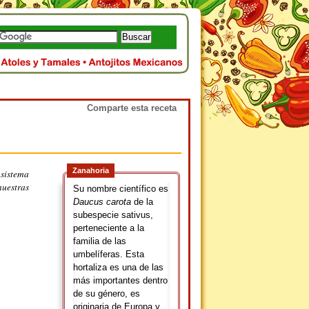
Comparte esta receta
Zanahoria
 sistema
uestras
Su nombre científico es
Daucus carota
de la
subespecie sativus,
perteneciente a la
familia de las
umbelíferas. Esta
hortaliza es una de las
más importantes dentro
de su género, es
originaria de Europa y