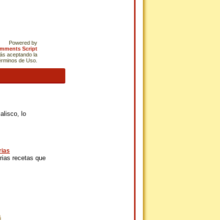
Powered by
omments Script
tás aceptando la
Términos de Uso.
lisco, lo
rias
rias recetas que