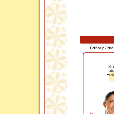
Califica y Opin
Mi 
alc
verd