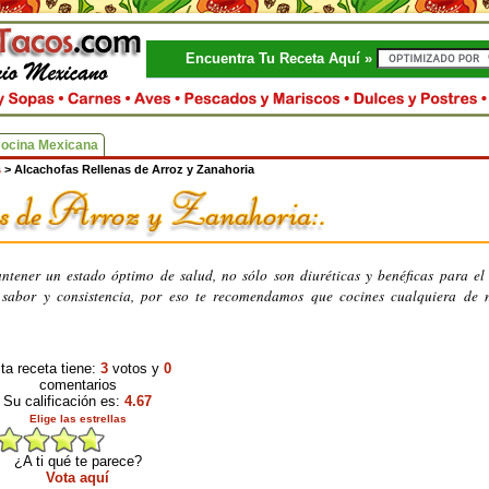
Encuentra Tu Receta Aquí »
Cocina Mexicana
s
>
Alcachofas Rellenas de Arroz y Zanahoria
ntener un estado óptimo de salud, no sólo son diuréticas y benéficas para el
 sabor y consistencia, por eso te recomendamos que cocines cualquiera de n
ta receta tiene:
3
votos y
0
comentarios
Su calificación es:
4.67
Elige las estrellas
¿A ti qué te parece?
Vota aquí