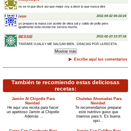
no se ni que decir asi que mejor voy a decir lo que nunca dire
ivon
2011-04-02 04:10:24
yo preparo la masa con aceite de oliva sal y caldo de pollo pero
igualmente esta receta me servira mucho
BESSIE
2011-02-23 13:37:16
TRATARE OJALA Y ME SALGAN BIEN...GRACIAS POR LA RECETA.
Escribe aquí tus comentarios
También te recomiendo estas deliciosas
recetas:
Jamón Al Chipotle Para
Chuletas Ahumadas Para
Navidad
Navidad
He aquí una receta para hacer
Te recomendamos preparar
un apetitoso Jamón al Chipotle
este nutritivo guiso que
. Además ...
traemos para ti. Es buena
opci...
Carne Con Cacahuate Para
Jamón Con Coliflor Para