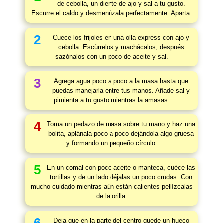
de cebolla, un diente de ajo y sal a tu gusto.
Escurre el caldo y desmenúzala perfectamente. Aparta.
2
Cuece los frijoles en una olla express con ajo y
cebolla. Escùrrelos y machácalos, después
sazónalos con un poco de aceite y sal.
3
Agrega agua poco a poco a la masa hasta que
puedas manejarla entre tus manos. Añade sal y
pimienta a tu gusto mientras la amasas.
4
Toma un pedazo de masa sobre tu mano y haz una
bolita, aplánala poco a poco dejándola algo gruesa
y formando un pequeño círculo.
5
En un comal con poco aceite o manteca, cuéce las
tortillas y de un lado déjalas un poco crudas. Con
mucho cuidado mientras aún están calientes pellízcalas
de la orilla.
6
Deja que en la parte del centro quede un hueco