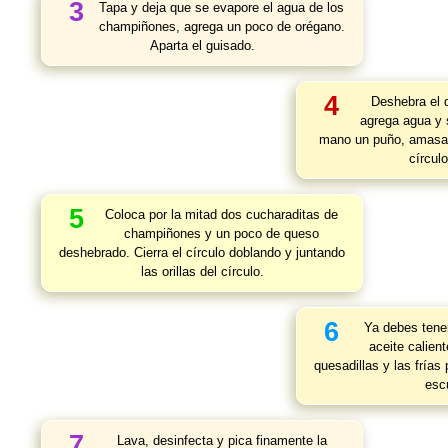
3
Tapa y deja que se evapore el agua de los
champiñones, agrega un poco de orégano.
Aparta el guisado.
4
Deshebra el 
agrega agua y 
mano un puño, amasa 
círcul
5
Coloca por la mitad dos cucharaditas de
champiñones y un poco de queso
deshebrado. Cierra el círculo doblando y juntando
las orillas del círculo.
6
Ya debes tener
aceite calien
quesadillas y las fría
esc
7
Lava, desinfecta y pica finamente la