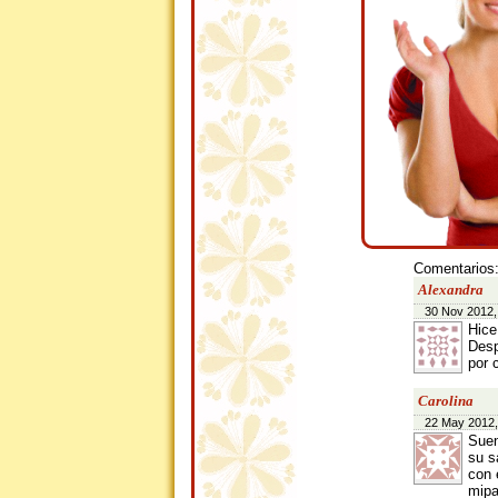
Comentarios
Alexandra
30 Nov 2012,
Hice
Desp
por 
Carolina
22 May 2012,
Suen
su s
con 
mipa