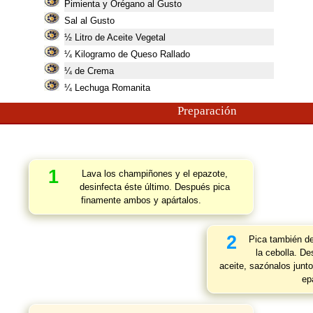
Pimienta y Orégano al Gusto
Sal al Gusto
½ Litro de Aceite Vegetal
¼ Kilogramo de Queso Rallado
¼ de Crema
¼ Lechuga Romanita
Preparación
1
Lava los champiñones y el epazote,
desinfecta éste último. Después pica
finamente ambos y apártalos.
2
Pica también de
la cebolla. D
aceite, sazónalos junt
ep