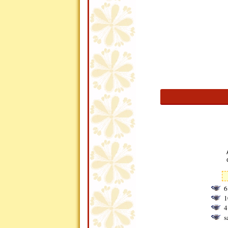
6
1
4
s