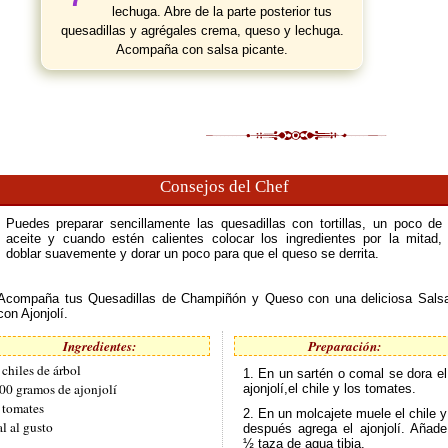
lechuga. Abre de la parte posterior tus
quesadillas y agrégales crema, queso y lechuga.
Acompaña con salsa picante.
Consejos del Chef
Puedes preparar sencillamente las quesadillas con tortillas, un poco de
aceite y cuando estén calientes colocar los ingredientes por la mitad,
doblar suavemente y dorar un poco para que el queso se derrita.
Acompaña tus Quesadillas de Champiñón y Queso con una deliciosa Sals
con Ajonjolí.
Ingredientes:
Preparación:
 chiles de árbol
1. En un sartén o comal se dora el
00 gramos de ajonjolí
ajonjolí,el chile y los tomates.
 tomates
2. En un molcajete muele el chile y
al al gusto
después agrega el ajonjolí. Añade
½ taza de agua tibia.