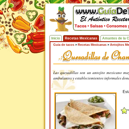
Inicio
Recetas Mexicanas
Amantes de la 
Guia de tacos
>
Recetas Mexicanas
>
Antojitos M
Las quesadillas son un antojito mexicano muy
ambulantes y estableciemientos informales dond
Est