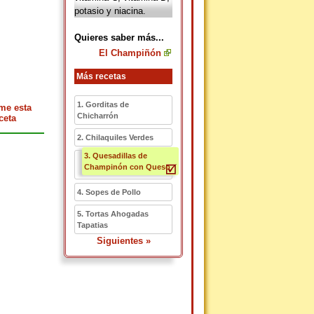
potasio y niacina.
Quieres saber más...
El Champiñón
Más recetas
1. Gorditas de
me esta
Chicharrón
ceta
2. Chilaquiles Verdes
3. Quesadillas de
Champinón con Queso
4. Sopes de Pollo
5. Tortas Ahogadas
Tapatias
Siguientes »