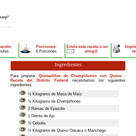
a.asp?
ación:
Porciones:
Envía esta receta a un
Imprí
nutos
6 Porciones
amig@
re
Ingredientes
Para preparar
Quesadillas de Champiñones con Queso -
Receta del Distrito Federal
necesitamos los siguientes
ingredientes.
½ Kilogramo de Masa de Maíz
½ Kilogramo de Champiñones
2
Ramas de Epazote
1
Diente de Ajo
½ Cebolla
½ Kilogramo de Queso Oaxaca o Manchego