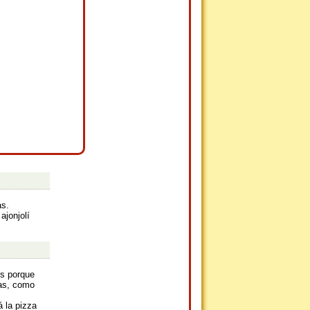
as.
ajonjolí
es porque
sas, como
 la pizza