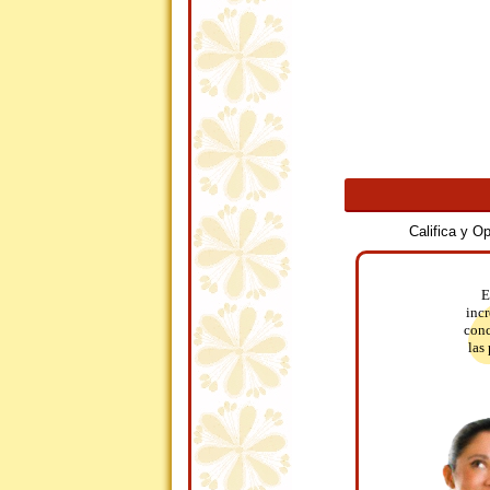
Califica y O
E
incr
conc
las