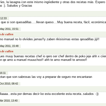
es, la lasagna con este mismo ingrediente y otras dos recetas más. Espero 
as :). Saludos y Gracias
 12:33
 que si son quesadillas.....llevan queso....Muy buena receta, fácil, económica
May 2011, 15:51
n de cullen
mo manuel no lo olviides jamas!!y zaben rikisisimas estas qesadillas jiji!!
May 2011, 15:48
n de cullen
ues muuy buenas recetas chef io qero ser chef dentro de poko jeje ahh x ciier
n qe amo a manuel muuuchoo!! ahh te amo manuell te amooo!!
16:11
otan que son sabrosas las voy a preparar de seguro me encantaran
Oct 2010, 08:42
llaaaa...esta por demas decir ke esta excelente esta receta..saludos :-))
Abr 2010, 13:40