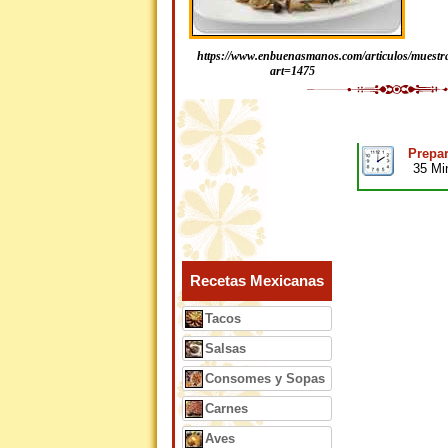
https://www.enbuenasmanos.com/articulos/muestr
art=1475
Prepar
35 Mi
Recetas Mexicanas
Tacos
Salsas
Consomes y Sopas
Carnes
Aves