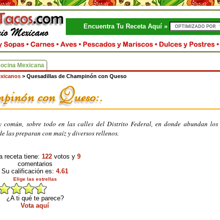
Encuentra Tu Receta Aquí »
Cocina Mexicana
exicanos
>
Quesadillas de Champinón con Queso
 común, sobre todo en las calles del Distrito Federal, en donde abundan los
e las preparan con maíz y diversos rellenos.
a receta tiene:
122
votos y
9
comentarios
Su calificación es:
4.61
Elige las estrellas
¿A ti qué te parece?
Vota aquí