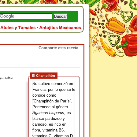
Comparte esta receta
El Champiñón
 puestos
Su cultivo comenzó en
Francia, por lo que se le
conoce como
“Champiñón de París”.
Pertenece al género
Agaricus bisporus
, es
blanco parduzco y
carnoso, es rico en
fibra, vitamina B6,
vitamina C, vitamina D,