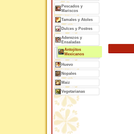
Pescados y
Mariscos
Tamales y Atoles
Dulces y Postres
Aderezos y
Ensaladas
Antojitos
Mexicanos
Huevo
Nopales
Maiz
Vegetarianas