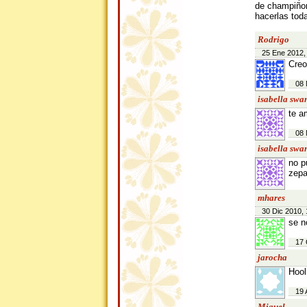
de champiñon
hacerlas tod
Rodrigo
25 Ene 2012,
Creo
08 
isabella swa
te a
08 
isabella swa
no p
zepa
mhares
30 Dic 2010, 
se n
17 
jarocha
Hool
19 
Miguel