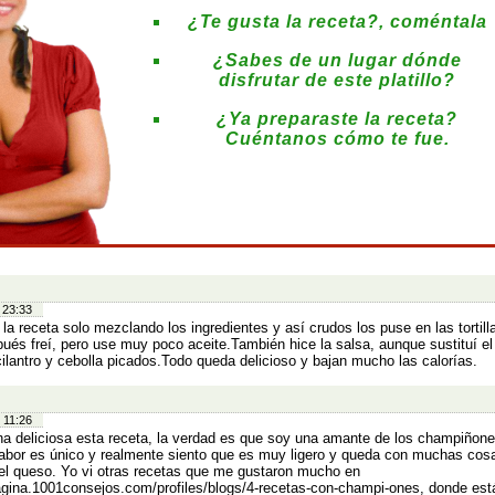
¿Te gusta la receta?, coméntala
¿Sabes de un lugar dónde
disfrutar de este platillo?
¿Ya preparaste la receta?
Cuéntanos cómo te fue.
:
 23:33
 la receta solo mezclando los ingredientes y así crudos los puse en las tortill
ués freí, pero use muy poco aceite.También hice la salsa, aunque sustituí el 
cilantro y cebolla picados.Todo queda delicioso y bajan mucho las calorías.
 11:26
a deliciosa esta receta, la verdad es que soy una amante de los champiñon
abor es único y realmente siento que es muy ligero y queda con muchas co
el queso. Yo vi otras recetas que me gustaron mucho en
gina.1001consejos.com/profiles/blogs/4-recetas-con-champi-ones, donde está