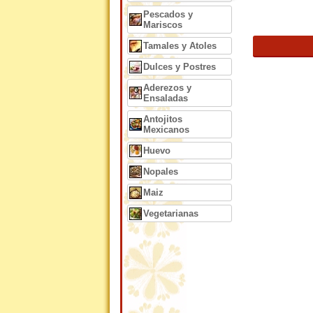
Pescados y
Mariscos
Tamales y Atoles
Dulces y Postres
Aderezos y
Ensaladas
Antojitos
Mexicanos
Huevo
Nopales
Maiz
Vegetarianas