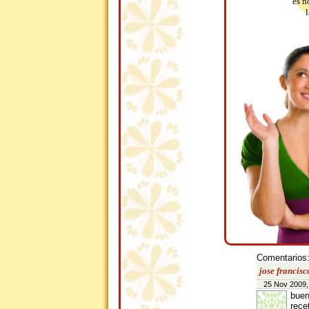
es n
Comentarios
jose francisc
25 Nov 2009,
buen
rece