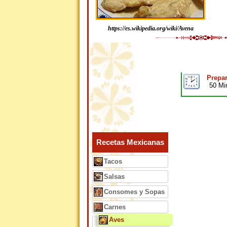
https://es.wikipedia.org/wiki/Avena
Prepar
50 Mi
Recetas Mexicanas
Tacos
Salsas
Consomes y Sopas
Carnes
Aves