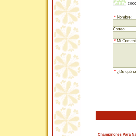
cocc
*
Nombre:
Correo:
*
Mi Comenta
*
¿De qué co
Champiñones Para Na