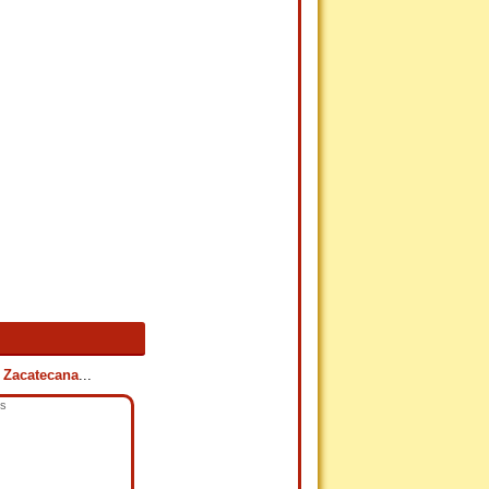
a Zacatecana
...