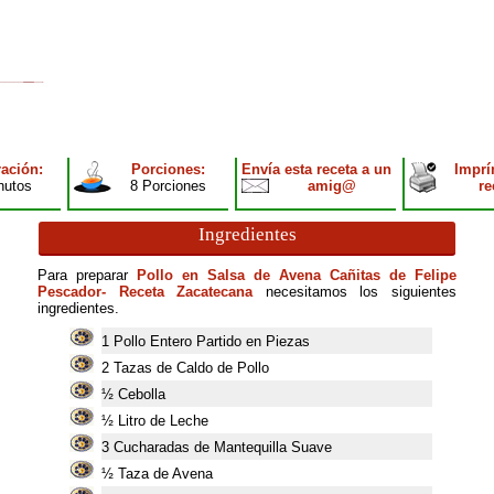
ación:
Porciones:
Envía esta receta a un
Imprí
nutos
8 Porciones
amig@
re
Ingredientes
Para preparar
Pollo en Salsa de Avena Cañitas de Felipe
Pescador- Receta Zacatecana
necesitamos los siguientes
ingredientes.
1
Pollo Entero Partido en Piezas
2
Tazas de Caldo de Pollo
½ Cebolla
½ Litro de Leche
3
Cucharadas de Mantequilla Suave
½ Taza de Avena