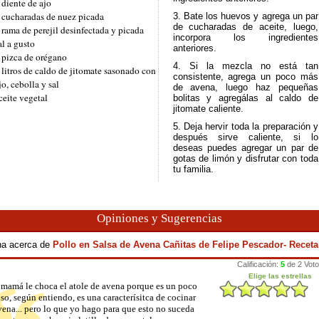
 diente de ajo
 cucharadas de nuez picada
3. Bate los huevos y agrega un par
de cucharadas de aceite, luego,
 rama de perejil desinfectada y picada
incorpora los ingredientes
al a gusto
anteriores.
 pizca de orégano
4. Si la mezcla no está tan
 litros de caldo de jitomate sasonado con
consistente, agrega un poco más
jo, cebolla y sal
de avena, luego haz pequeñas
ceite vegetal
bolitas y agregálas al caldo de
jitomate caliente.
5. Deja hervir toda la preparación y
después sirve caliente, si lo
deseas puedes agregar un par de
gotas de limón y disfrutar con toda
tu familia.
Opiniones y Sugerencias
ina acerca de
Pollo en Salsa de Avena Cañitas de Felipe Pescador- Recet
 mamá le choca el atole de avena porque es un poco
so, según entiendo, es una caracterísitca de cocinar
vena... pero lo que yo hago para que esto no suceda