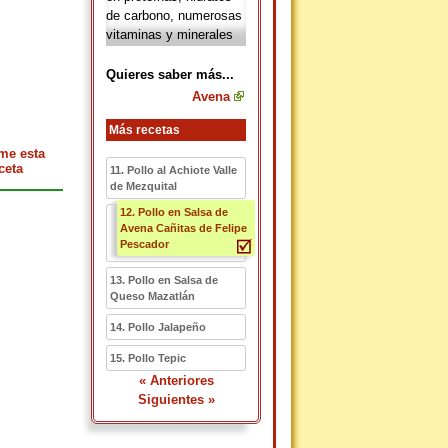
de carbono, numerosas
vitaminas y minerales
como zinc, hierro,
potasio, fósforo y
Quieres saber más...
calcio, entre otros;
Avena
además posee grandes
cantidades de fibra.
Más recetas
me esta
ceta
11. Pollo al Achiote Valle
de Mezquital
12. Pollo en Salsa de
Avena Cañitas de Felipe
Pescador
13. Pollo en Salsa de
Queso Mazatlán
14. Pollo Jalapeño
15. Pollo Tepic
« Anteriores
Siguientes »