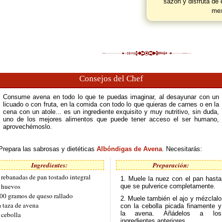
sazón y disfruta de 
mex
Consejos del Chef
Consume avena en todo lo que te puedas imaginar, al desayunar con un
licuado o con fruta, en la comida con todo lo que quieras de carnes o en la
cena con un atole... es un ingrediente exquisito y muy nutritivo, sin duda,
uno de los mejores alimentos que puede tener acceso el ser humano,
aprovechémoslo.
Prepara las sabrosas y dietéticas
Albóndigas de Avena
. Necesitarás:
Ingredientes:
Preparación:
 rebanadas de pan tostado integral
1. Muele la nuez con el pan hasta
 huevos
que se pulverice completamente.
00 gramos de queso rallado
2. Muele también el ajo y mézclalo
 taza de avena
con la cebolla picada finamente y
la avena. Añádelos a los
 cebolla
ingredientes anteriores.