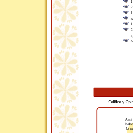
1
2
1
s
1
2
a
a
Califica y Op
A mi
babo
la a