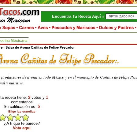
Encuentra Tu Receta Aquí »
Cocina Mexicana
 en Salsa de Avena Cañitas de Felipe Pescador
s productores de avena en todo México y en el municipio de Cañitas de Felipe Pes
al y nutritiva.
ta receta tiene:
2
votos y
1
comentarios
Su calificación es:
5
Elige las estrellas
¿A ti qué te parece?
Vota aquí