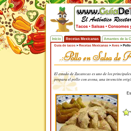
Inicio
Recetas Mexicanas
Amantes de la 
Guia de tacos
>
Recetas Mexicanas
>
Aves
>
Pollo
El estado de Zacatecas es uno de los principale
prepara el pollo con avena, una invención origin
Es