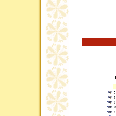
5
3
1
½
1