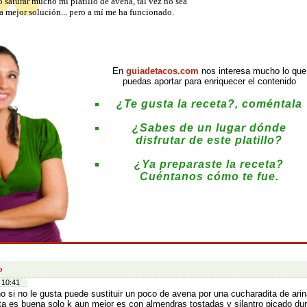
o saturar mucho mi platillo de avena, tal vez no sea
la mejor solución... pero a mí me ha funcionado.
En
guiadetacos.com
nos interesa mucho lo que
puedas aportar para enriquecer el contenido
¿Te gusta la receta?, coméntala
¿Sabes de un lugar dónde
disfrutar de este platillo?
¿Ya preparaste la receta?
Cuéntanos cómo te fue.
:
o
 10:41
o si no le gusta puede sustituir un poco de avena por una cucharadita de arina
ta es buena solo k aun mejor es con almendras tostadas y silantro picado dur