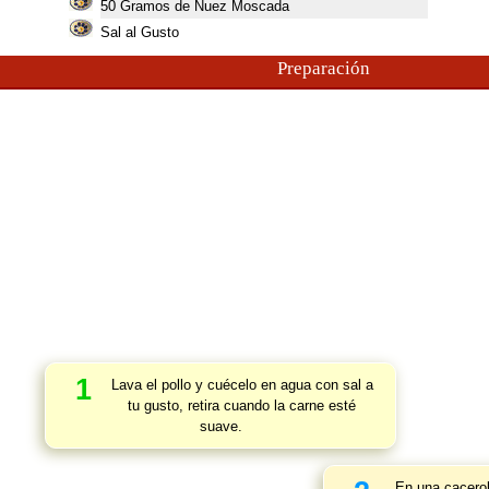
50
Gramos de Nuez Moscada
Sal al Gusto
Preparación
1
Lava el pollo y cuécelo en agua con sal a
tu gusto, retira cuando la carne esté
suave.
En una cacerola