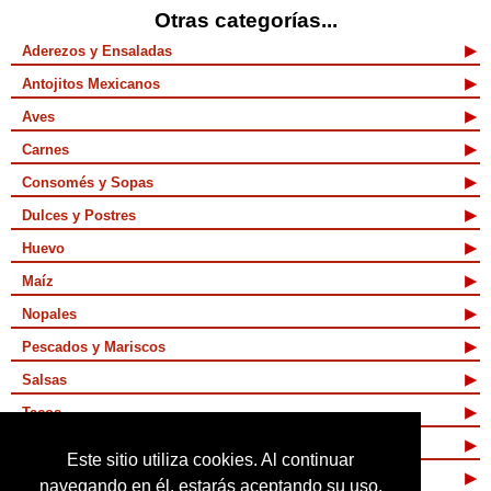
Otras categorías...
Aderezos y Ensaladas
Antojitos Mexicanos
Aves
Carnes
Consomés y Sopas
Dulces y Postres
Huevo
Maíz
Nopales
Pescados y Mariscos
Salsas
Tacos
Tamales y Atoles
Este sitio utiliza cookies. Al continuar
Vegetarianas
navegando en él, estarás aceptando su uso.