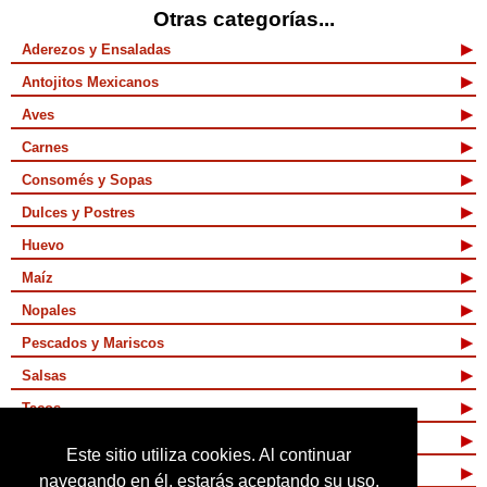
Otras categorías...
Aderezos y Ensaladas
Antojitos Mexicanos
Aves
Carnes
Consomés y Sopas
Dulces y Postres
Huevo
Maíz
Nopales
Pescados y Mariscos
Salsas
Tacos
Tamales y Atoles
Este sitio utiliza cookies. Al continuar
Vegetarianas
navegando en él, estarás aceptando su uso.