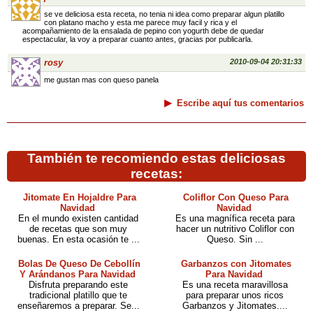
se ve deliciosa esta receta, no tenia ni idea como preparar algun platillo
con platano macho y esta me parece muy facil y rica y el
acompañamiento de la ensalada de pepino con yogurth debe de quedar
espectacular, la voy a preparar cuanto antes, gracias por publicarla.
rosy
2010-09-04 20:31:33
me gustan mas con queso panela
Escribe aquí tus comentarios
También te recomiendo estas deliciosas
recetas:
Jitomate En Hojaldre Para
Coliflor Con Queso Para
Navidad
Navidad
En el mundo existen cantidad
Es una magnífica receta para
de recetas que son muy
hacer un nutritivo Coliflor con
buenas. En esta ocasión te ...
Queso. Sin ...
Bolas De Queso De Cebollín
Garbanzos con Jitomates
Y Arándanos Para Navidad
Para Navidad
Disfruta preparando este
Es una receta maravillosa
tradicional platillo que te
para preparar unos ricos
enseñaremos a preparar. Se...
Garbanzos y Jitomates....