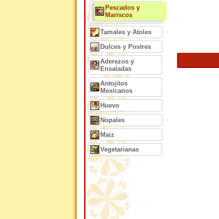
Pescados y
Mariscos
Tamales y Atoles
Dulces y Postres
Aderezos y
Ensaladas
Antojitos
Mexicanos
Huevo
Nopales
Maiz
Vegetarianas