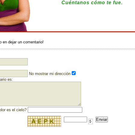
Cuéntanos cómo te fue.
:
o en dejar un comentario!
No mostrar mi dirección
rio es:
lor es el cielo?