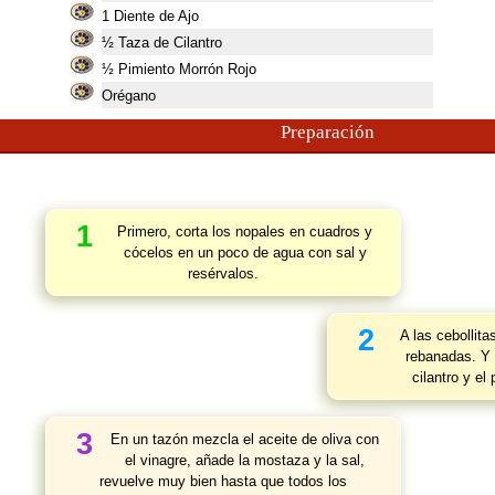
1
Diente de Ajo
½ Taza de Cilantro
½ Pimiento Morrón Rojo
Orégano
Preparación
1
Primero, corta los nopales en cuadros y
cócelos en un poco de agua con sal y
resérvalos.
2
A las cebollit
rebanadas. Y p
cilantro y el
3
En un tazón mezcla el aceite de oliva con
el vinagre, añade la mostaza y la sal,
revuelve muy bien hasta que todos los