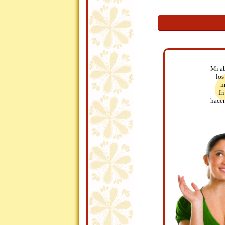
Mi ab
los
m
fr
hacen