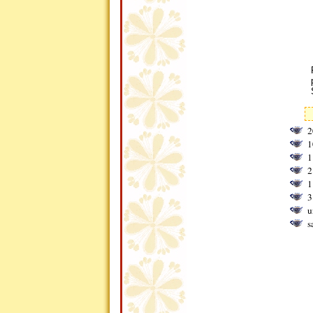
2
1
1
2
1
3
u
s