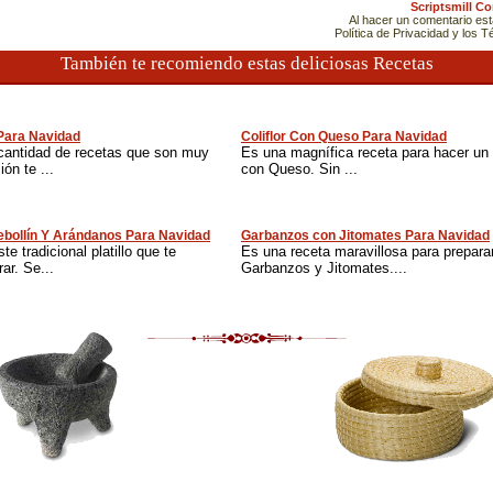
Scriptsmill C
Al hacer un comentario es
Política de Privacidad y los 
También te recomiendo estas deliciosas Recetas
 Para Navidad
Coliflor Con Queso Para Navidad
cantidad de recetas que son muy
Es una magnífica receta para hacer un nu
ón te ...
con Queso. Sin ...
bollín Y Arándanos Para Navidad
Garbanzos con Jitomates Para Navidad
te tradicional platillo que te
Es una receta maravillosa para prepara
ar. Se...
Garbanzos y Jitomates....