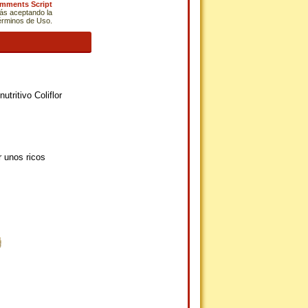
omments Script
tás aceptando la
Términos de Uso.
tritivo Coliflor
r unos ricos