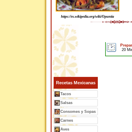
https://es.wikipedia.org/wiki/Opuntia
Prepar
20 Mi
Recetas Mexicanas
Tacos
Salsas
Consomes y Sopas
Carnes
Aves