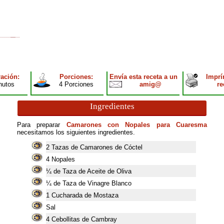
ación:
Porciones:
Envía esta receta a un
Imprí
nutos
4 Porciones
amig@
re
Ingredientes
Para preparar
Camarones con Nopales para Cuaresma
necesitamos los siguientes ingredientes.
2
Tazas de Camarones de Cóctel
4
Nopales
¼ de Taza de Aceite de Oliva
¼ de Taza de Vinagre Blanco
1
Cucharada de Mostaza
Sal
4
Cebollitas de Cambray