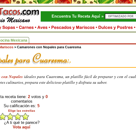
Encuentra Tu Receta Aquí »
Cocina Mexicana
Mariscos
>
Camarones con Nopales para Cuaresma
 con Nopales
ideales para Cuaresma, un platillo fácil de preparar y con el cua
tes culinarios, prepara este delicioso platillo y disfruta su sabor.
ta receta tiene:
2
votos y
0
comentarios
Su calificación es:
5
Elige las estrellas
¿A ti qué te parece?
Vota aquí