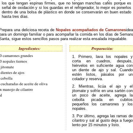
los que tengan espinas firmes, que no tengan manchas cafés porque es
señal de oxidación y si los guardas en el refrigerador, lo mejor es ponerlos
dentro de una bolsa de plástico en donde se conservarán en buen estado
hasta tres días.
Prepara una deliciosa receta de
Nopales acompañados de Camarones
idea
para un domingo familiar o para acompañar la comida en los días de Seman
Santa, sigue estos sencillos pasos para realizar esta ensalada inigualable.
Ingredientes:
Preparación:
0 camarones grandes
1. Primero, lava los nopales y
0 nopales tiernos
corta en cuadros, después,
hiérvelos en suficiente agua con
 jitomate
un diente de ajo y sal. Cuando
 dientes de ajos
estén listos, pásalos por un
 cebolla
colador y reserva.
 cucharadas de aceite de oliva
2. Mientras, licúa el ajo y el
n manojo de cilantro
jitomate y sofríe en una sartén con
al
un poco de aceite, agrega la
cebolla picada en cubitos
pequeños los camarones y los
nopales.
3. Por último, agrega las ramas de
cilantro y sal al gusto deja a fuego
lento por 15 minutos y listo.