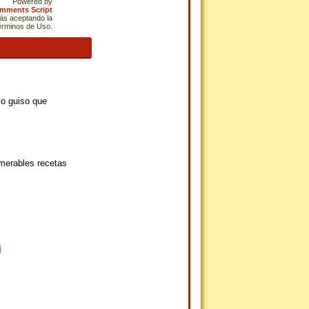
Powered by
omments Script
tás aceptando la
Términos de Uso.
vo guiso que
umerables recetas