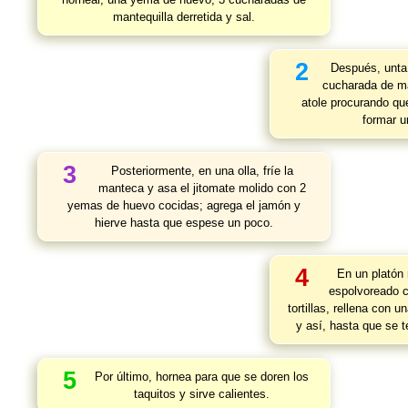
mantequilla derretida y sal.
2
Después, unta
cucharada de ma
atole procurando qu
formar un
3
Posteriormente, en una olla, fríe la
manteca y asa el jitomate molido con 2
yemas de huevo cocidas; agrega el jamón y
hierve hasta que espese un poco.
4
En un platón 
espolvoreado 
tortillas, rellena con 
y así, hasta que se t
5
Por último, hornea para que se doren los
taquitos y sirve calientes.