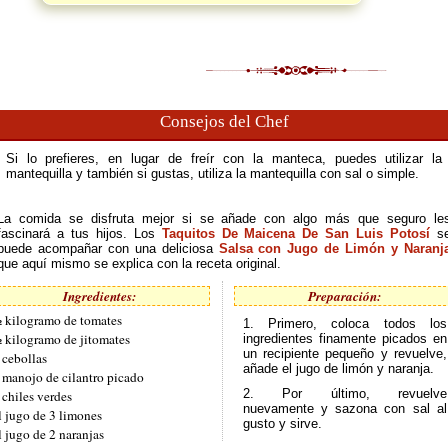
Consejos del Chef
Si lo prefieres, en lugar de freír con la manteca, puedes utilizar la
mantequilla y también si gustas, utiliza la mantequilla con sal o simple.
La comida se disfruta mejor si se añade con algo más que seguro le
fascinará a tus hijos. Los
Taquitos De Maicena De San Luis Potosí
s
puede acompañar con una deliciosa
Salsa con Jugo de Limón y Naranj
que aquí mismo se explica con la receta original.
Ingredientes:
Preparación:
 kilogramo de tomates
1. Primero, coloca todos los
 kilogramo de jitomates
ingredientes finamente picados en
un recipiente pequeño y revuelve,
 cebollas
añade el jugo de limón y naranja.
 manojo de cilantro picado
2. Por último, revuelve
 chiles verdes
nuevamente y sazona con sal al
l jugo de 3 limones
gusto y sirve.
l jugo de 2 naranjas