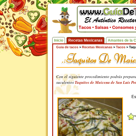
Inicio
Recetas Mexicanas
Amantes de la 
Guia de tacos
>
Recetas Mexicanas
>
Tacos
>
Taqu
Con el siguiente procedimiento podrás preparar
suculentos
Taquitos de Maicena de San Luis Po
Es