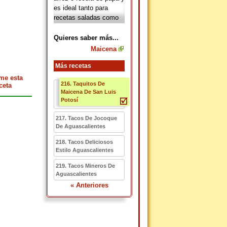
es ideal tanto para
recetas saladas como
dulces. La
maicena
puede utilizarse como
Quieres saber más...
harina para hacer pan,
Maicena
pastas, bizcochos,
bases de pizza o como
Más recetas
espesante a la hora de
me esta
216. Taquitos De
preparar sopas,
ceta
Maicena De San Luis
chocolate caliente o
Potosí
helados.
217. Tacos De Jocoque
De Aguascalientes
218. Tacos Deliciosos
Estilo Aguascalientes
219. Tacos Mineros De
Aguascalientes
« Anteriores