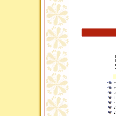
½
½
2
1
4
e
e