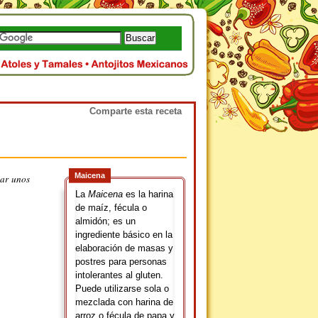
Comparte esta receta
Maicena
bar unos
La
Maicena
es la harina
de maíz, fécula o
almidón; es un
ingrediente básico en la
elaboración de masas y
postres para personas
intolerantes al gluten.
Puede utilizarse sola o
mezclada con harina de
arroz o fécula de papa y