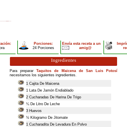
ación:
Porciones:
Envía esta receta a un
Imprí
ora
24 Porciones
amig@
re
Ingredientes
Para preparar
Taquitos de Maicena de San Luis Potosí
necesitamos los siguientes ingredientes.
1
Cajita De Maicena
1
Lata De Jamón Endiablado
2
Cucharadas De Harina De Trigo
¼ De Litro De Leche
3
Huevos
½ Kilogramo De Jitomate
1
Cucharadita De Levadura En Polvo