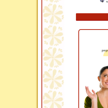
s
prep