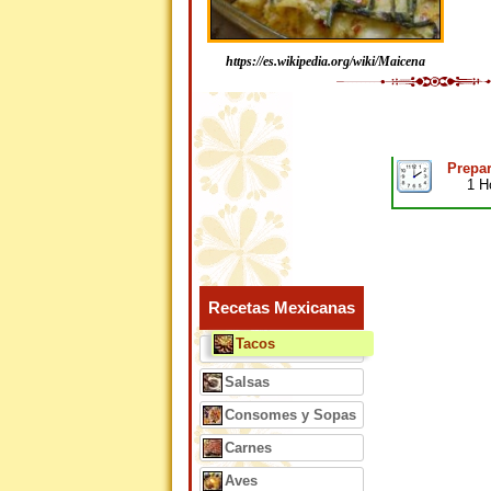
https://es.wikipedia.org/wiki/Maicena
Prepar
1 H
Recetas Mexicanas
Tacos
Salsas
Consomes y Sopas
Carnes
Aves