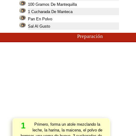
100
Gramos De Mantequilla
1
Cucharada De Manteca
Pan En Polvo
Sal Al Gusto
Preparación
1
Primero, forma un atole mezclando la
leche, la harina, la maicena, el polvo de
hornear, una yema de huevo, 3 cucharadas de