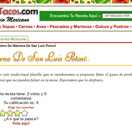
Encuentra Tu Receta Aquí »
Cocina Mexicana
itos De Maicena De San Luis Potosí
 este tradicional platillo que te enseñaremos a preparar. Date el gusto de pro
tosí
que no pueden faltar en tu mesa. Esperamos que lo disfrutes.
ta receta tiene:
2
votos y
0
comentarios
Su calificación es:
4
Elige las estrellas
¿A ti qué te parece?
Vota aquí