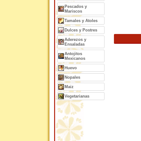
Pescados y
Mariscos
Tamales y Atoles
Dulces y Postres
Aderezos y
Ensaladas
Antojitos
Mexicanos
Huevo
Nopales
Maiz
Vegetarianas