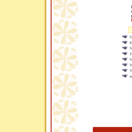
½
4
¼
1
½
¼
3
s