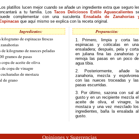
Los platillos lucen mejor cuando se añade un ingrediente extra que seguro le
encantará a tu familia. Los
Tacos Deliciosos Estilo Aguascalientes
s
puede complementar con una suculenta
Ensalada de Zanahorias 
Espinacas
que aquí mismo se explica con la receta original.
Ingredientes:
Preparación:
 kilogramo de espinacas frescas
1. Primero, limpia y corta las
 zanahorias
espinacas y colócalas en una
ensaladera; después, pela y corta
 de kilogramo de nueces peladas
en juliana fina las zanahorias y
00 gramos de pasas
remoja las pasas en un poco de
 copa de aceite de oliva
agua tibia.
 de copa de vinagre
2. Posteriormente, añade la
 cucharadas de mostaza
zanahoria, mezcla y espolvorea
al de grano
con las nueces troceadas y las
pasas escurridas.
3. Por último, sazona con sal al
gusto y en un recipiente mezcla el
aceite de oliva, el vinagre, la
mostaza y una vez mezclado los
ingredientes, baña la ensalada al
gusto.
Opiniones y Sugerencias