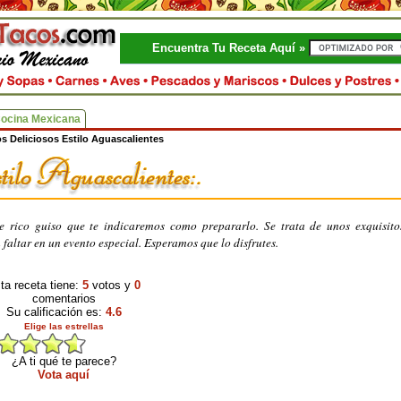
Encuentra Tu Receta Aquí »
Cocina Mexicana
s Deliciosos Estilo Aguascalientes
te rico guiso que te indicaremos como prepararlo. Se trata de unos exquisit
faltar en un evento especial. Esperamos que lo disfrutes.
ta receta tiene:
5
votos y
0
comentarios
Su calificación es:
4.6
Elige las estrellas
¿A ti qué te parece?
Vota aquí