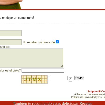
:
o en dejar un comentario!
No mostrar mi dirección
rio es:
lor es el cielo?
Scriptsmill C
Al hacer un comentario es
Política de Privacidad y los 
También te recomiendo estas deliciosas Recetas