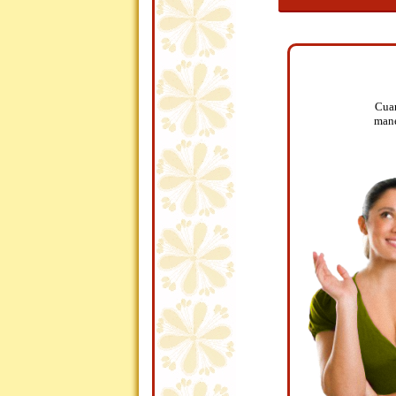
Cuan
mane