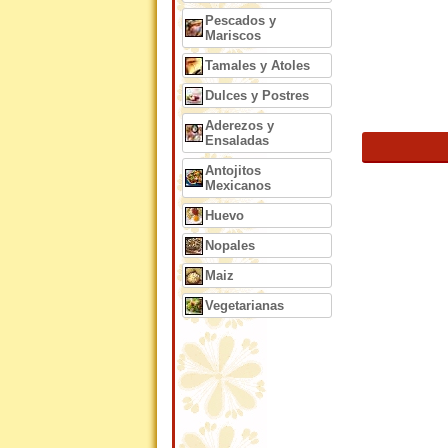
Pescados y
Mariscos
Tamales y Atoles
Dulces y Postres
Aderezos y
Ensaladas
Antojitos
Mexicanos
Huevo
Nopales
Maiz
Vegetarianas