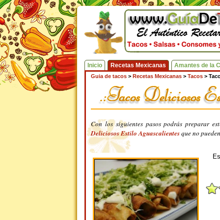
Inicio
Recetas Mexicanas
Amantes de la 
Guia de tacos
>
Recetas Mexicanas
>
Tacos
>
Taco
Con los siguientes pasos podrás preparar es
Deliciosos Estilo Aguascalientes
que no pueden 
Es