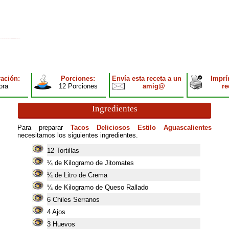
ación:
Porciones:
Envía esta receta a un
Imprí
ora
12 Porciones
amig@
re
Ingredientes
Para preparar
Tacos Deliciosos Estilo Aguascalientes
necesitamos los siguientes ingredientes.
12
Tortillas
¼ de Kilogramo de Jitomates
¼ de Litro de Crema
¼ de Kilogramo de Queso Rallado
6
Chiles Serranos
4
Ajos
3
Huevos