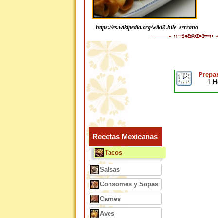
https://es.wikipedia.org/wiki/Chile_serrano
Prepar
1 H
Recetas Mexicanas
Tacos
Salsas
Consomes y Sopas
Carnes
Aves