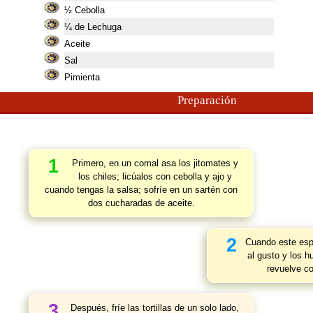
½ Cebolla
¼ de Lechuga
Aceite
Sal
Pimienta
Preparación
1
Primero, en un comal asa los jitomates y
los chiles; licúalos con cebolla y ajo y
cuando tengas la salsa; sofríe en un sartén con
dos cucharadas de aceite.
2
Cuando este esp
al gusto y los h
revuelve c
3
Después, fríe las tortillas de un solo lado,