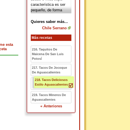
característica es ser
pequeño, de forma
cilíndrica y en
ocasiones termina en
Quieres saber más...
punta; es el
Chile Serrano
ingredientes principal de
las salsas picantes.
Más recetas
me esta
ceta
216. Taquitos De
Maicena De San Luis
Potosí
217. Tacos De Jocoque
De Aguascalientes
218. Tacos Deliciosos
Estilo Aguascalientes
219. Tacos Mineros De
Aguascalientes
« Anteriores