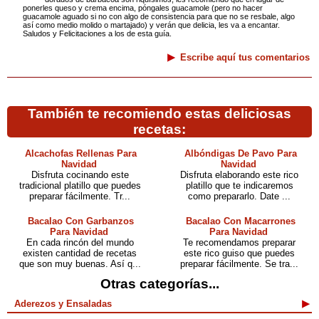
ponerles queso y crema encima, póngales guacamole (pero no hacer
guacamole aguado si no con algo de consistencia para que no se resbale, algo
así como medio molido o martajado) y verán que delicia, les va a encantar.
Saludos y Felicitaciones a los de esta guía.
Escribe aquí tus comentarios
También te recomiendo estas deliciosas
recetas:
Alcachofas Rellenas Para
Albóndigas De Pavo Para
Navidad
Navidad
Disfruta cocinando este
Disfruta elaborando este rico
tradicional platillo que puedes
platillo que te indicaremos
preparar fácilmente. Tr...
como prepararlo. Date ...
Bacalao Con Garbanzos
Bacalao Con Macarrones
Para Navidad
Para Navidad
En cada rincón del mundo
Te recomendamos preparar
existen cantidad de recetas
este rico guiso que puedes
que son muy buenas. Así q...
preparar fácilmente. Se tra...
Otras categorías...
Aderezos y Ensaladas