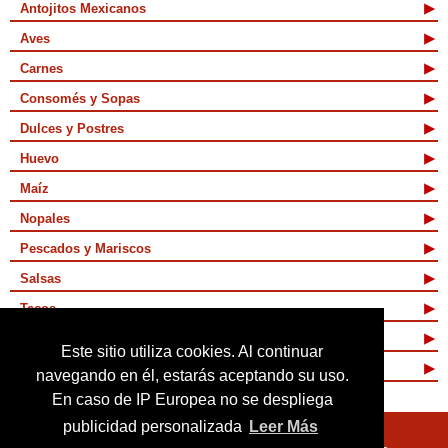
Antojitos Mexicanos
Aves
Carnes
Consomés y Sopas
Dulces y Postres
Huevo
Maíz
Nopales
Pescados y Mariscos
Salsas
Tacos
Tamales y Atoles
Este sitio utiliza cookies. Al continuar
Vegetarianas
navegando en él, estarás aceptando su uso.
En caso de IP Europea no se despliega
publicidad personalizada
Leer Más