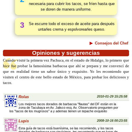
necesaria para cubrir los tacos, se fríen hasta que
se doren de manera uniforme.
3
Se escurre todo el exceso de aceite para después
untarles crema y espolvorearles queso.
Consejos del Chef
Opiniones y sugerencias
Cuando visité la primera vez Pachuca, en el estado de Hidalgo, lo primero que
hice fue probar la famosísima barbacoa que ahí se prepara y me convencí de
que en realidad tiene un sabor único y exquisito. Yo les recomiendo que
visiten el centro de este bello estado de México, para probar los deliciosos y
tacos.
Rolas
2010-01-29 15:25:58
Los mejores tacos dorados de barbacoa "flautas" del DF están en la
zona de Tacubaya en Av. Jalisco esq. Av. Observatorio pregunten por
los "tacos de los mugrosos" a y ademas tienen un tepache exquisito
Lupis
2008-10-16 00:23:55
Esta guía de tacos está buenísima, se las recomiendo, y los tacos
dorados de barbacoa son riquísimos, les recomiendo que en lugar de