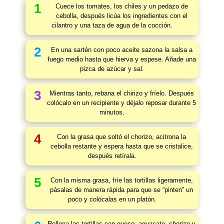
1
Cuece los tomates, los chiles y un pedazo de
cebolla, después licúa los ingredientes con el
cilantro y una taza de agua de la cocción.
2
En una sartén con poco aceite sazona la salsa a
fuego medio hasta que hierva y espese. Añade una
pizca de azúcar y sal.
3
Mientras tanto, rebana el chirizo y fríelo. Después
colócalo en un recipiente y déjalo reposar durante 5
minutos.
4
Con la grasa que soltó el chorizo, acitrona la
cebolla restante y espera hasta que se cristalice,
después retírala.
5
Con la misma grasa, fríe las tortillas ligeramente,
pásalas de manera rápida para que se “pinten” un
poco y colócalas en un platón.
Rellena las tortillas con queso, aguacate, chorizo y