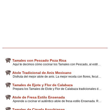
Tamales con Pescado Poza Rica
Aquí te decimos cómo cocinar los Tamales con Pescado, al estilo Poza Rica en el Estado de Veracruz. Además encuentra novedosos tips y consejos de cocina mexicana.
Atole Tradicional de Anis Mexicano
Disfruta del mejor atole de anis. La mejor receta con flores, fecula de maiz, leche evaporada y condesada, disfrutalo calientito y acompañalo con pan
Tamales de Ejote y Flor de Calabaza
Prepara los Tamales de Elote y Flor de Calabaza tradicionales de Chilapa de Álvarez, en Guerrero, una delicia mexicana que no te puedes perder, además encuentra sugerencias.
Atole de Fresa Estilo Ensenada
Aprende a cocinar el auténtico atole de fresa estilo Ensenada. Receta totalmente natural, con los mejores consejos de Mexicanos que preparan esta receta todos los días.
Tamales de Ciruela Axochiapan