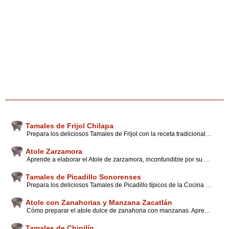
Tamales de Frijol Chilapa
Prepara los deliciosos Tamales de Frijol con la receta tradicional de la famosa gastronomía de Chilapa Guerrero, además encuentra novedosos consejos y tips de expertos.
Atole Zarzamora
Aprende a elaborar el Atole de zarzamora, inconfundible por su aroma y excelente color. Encuentra sencillos pasos que te explican expertos con tips y sugerencias para elaborarlo.
Tamales de Picadillo Sonorenses
Prepara los deliciosos Tamales de Picadillo típicos de la Cocina Sonorense, que se disfrutan durante las fiestas de Santa Cruz. Además encuentra interesantes tips y sugerencias.
Atole con Zanahorias y Manzana Zacatlán
Cómo preparar el atole dulce de zanahoria con manzanas. Aprende a combinar estos sabores en un rico atole. Cuando lo pruebes desearas compartir esta receta.
Tamales de Chipilín