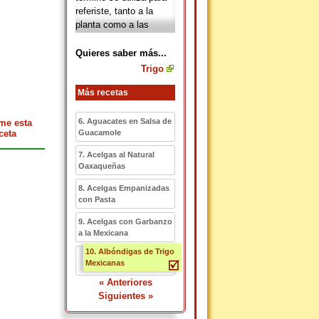
referiste, tanto a la
planta como a las
semillas, las cuales son
de color amarillo y se
Quieres saber más...
utilizan para elaborar
Trigo
harina, harina integra,
sémola, cerveza y otros
Más recetas
productos.
6. Aguacates en Salsa de
me esta
ceta
Guacamole
7. Acelgas al Natural
Oaxaqueñas
8. Acelgas Empanizadas
con Pasta
9. Acelgas con Garbanzo
a la Mexicana
10. Albóndigas de Trigo
Mexicanas
« Anteriores
Siguientes »