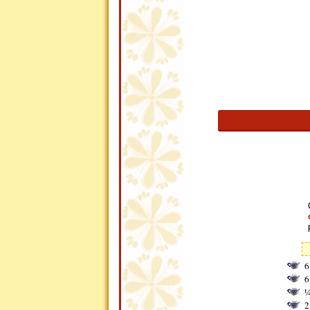
6
6
¼
2