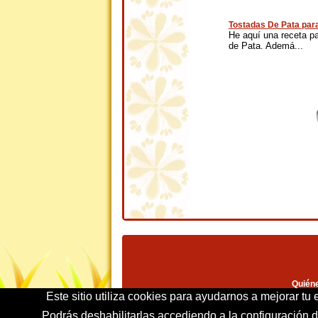
Tostadas De Pata para
He aquí una receta p
de Pata. Ademá...
Quién
Este sitio utiliza cookies para ayudarnos a mejorar tu
Podrás deshabilitarlas accediendo a la configuración