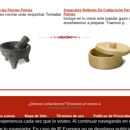
 las Fiestas Patrias
Aguacates Rellenos De Cuitlacoche Par
ara cocinar unas exquisitas Tostadas
Patrias
Incluye en tu menú este popular guiso 
enseñaremos a preparar. Traemos p...
¿Deseas contactarnos? Envíanos un correo a:
es somos
Mapa de Sitio
Términos de uso
Políticas de Privacida
Política de cookies
Contacto
 experiencia cada vez que lo visites. Al continuar navegando en 
 de tu navegador. En caso de IP Europea no se despliega publi