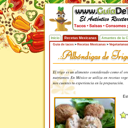
Inicio
Recetas Mexicanas
Amantes de la 
Guia de tacos
>
Recetas Mexicanas
>
Vegetariana
El trigo es un alimento considerado como el or
nutrientes. En México se utiliza en recetas ve
nos cuentes tu experiencia en la preparación.
Est