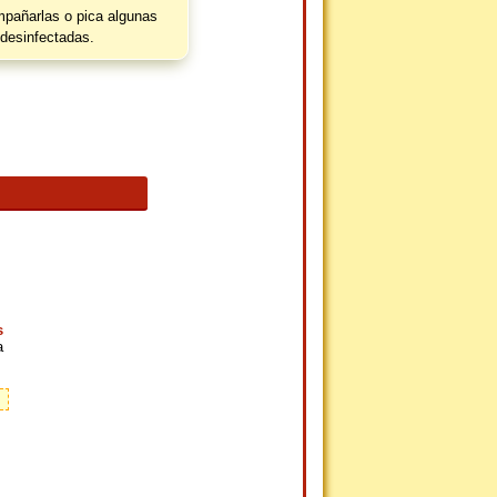
pañarlas o pica algunas
desinfectadas.
s
a