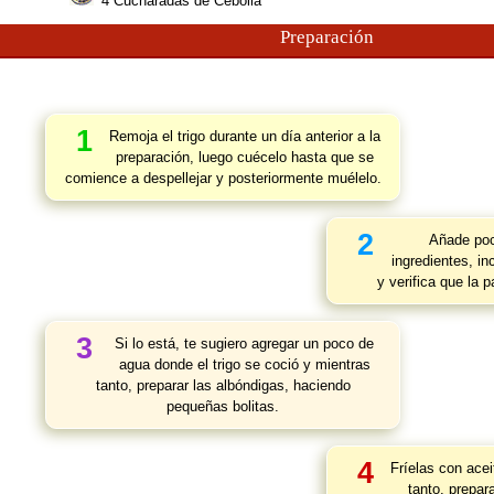
4
Cucharadas de Cebolla
Preparación
1
Remoja el trigo durante un día anterior a la
preparación, luego cuécelo hasta que se
comience a despellejar y posteriormente muélelo.
2
Añade poc
ingredientes, in
y verifica que la 
3
Si lo está, te sugiero agregar un poco de
agua donde el trigo se coció y mientras
tanto, preparar las albóndigas, haciendo
pequeñas bolitas.
4
Fríelas con acei
tanto, prepar