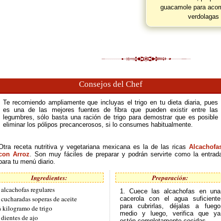
guacamole para acom
verdolagas 
Consejos del Chef
Te recomiendo ampliamente que incluyas el trigo en tu dieta diaria, pues
es una de las mejores fuentes de fibra que pueden existir entre las
legumbres, sólo basta una ración de trigo para demostrar que es posible
eliminar los pólipos precancerosos, si lo consumes habitualmente.
Otra receta nutritiva y vegetariana mexicana es la de las ricas
Alcachofa
con Arroz
. Son muy fáciles de preparar y podrán servirte como la entrad
para tu menú diario.
Ingredientes:
Preparación:
 alcachofas regulares
1. Cuece las alcachofas en una
 cucharadas soperas de aceite
cacerola con el agua suficiente
para cubrirlas, déjalas a fuego
 kilogramo de trigo
medio y luego, verifica que ya
 dientes de ajo
estén completamente cocidas.