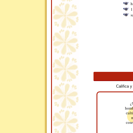
h
1
s
Califica 
¿
hombr
cult
m
cose