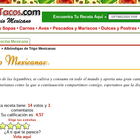
Encuentra Tu Receta Aquí »
Cocina Mexicana
s
>
Albóndigas de Trigo Mexicanas
o de las legumbres, se cultiva y consume en todo el mundo y aporta una gran can
getarianas como la que a continuación compartimos contigo, esperamos que la dis
a receta tiene:
14
votos y
1
comentarios
Su calificación es:
4.57
Elige las estrellas
¿A ti qué te parece?
Vota aquí