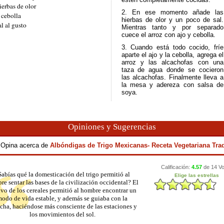
ierbas de olor
2. En ese momento añade las
 cebolla
hierbas de olor y un poco de sal.
al al gusto
Mientras tanto y por separado
cuece el arroz con ajo y cebolla.
3. Cuando está todo cocido, fríe
aparte el ajo y la cebolla, agrega el
arroz y las alcachofas con una
taza de agua donde se cocieron
las alcachofas. Finalmente lleva a
la mesa y adereza con salsa de
soya.
Opiniones y Sugerencias
y Opina acerca de
Albóndigas de Trigo Mexicanas- Receta Vegetariana Trad
Sabías qué la domesticación del trigo permitió al
e sentar las bases de la civilización occidental? El
ivo de los cereales permitió al hombre encontrar un
odo de vida estable, y además se guiaba con la
cha, haciéndose más consciente de las estaciones y
los movimientos del sol.