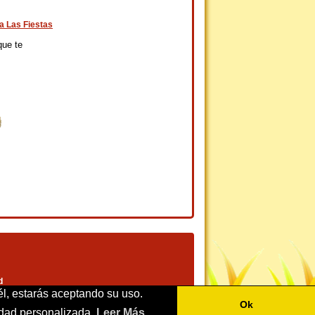
a Las Fiestas
que te
d
él, estarás aceptando su uso.
Ok
cidad personalizada
Leer Más