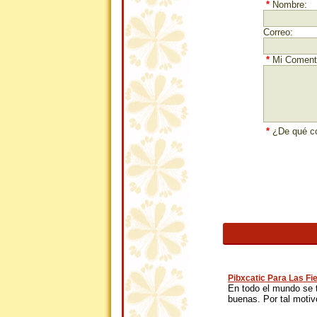
*
Nombre:
Correo:
*
Mi Comenta
*
¿De qué co
Pibxcatic Para Las Fi
En todo el mundo se 
buenas. Por tal motivo