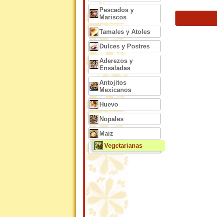
Pescados y
Mariscos
Tamales y Atoles
Dulces y Postres
Aderezos y
Ensaladas
Antojitos
Mexicanos
Huevo
Nopales
Maiz
Vegetarianas