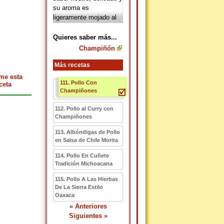
su aroma es
ligeramente mojado al
estar en su etapa
madura. Es muy
Quieres saber más...
popular en la
Champiñón
gastronomía y además,
tiene un escaso
Más recetas
rendimiento calórico,
me esta
111. Pollo Con
conteniendo una gran
ceta
Champiñones
cantidad de fibra
alimentaria, vitamina
112. Pollo al Curry con
B6, vitamina C,
Champiñones
vitamina D, potasio y
niacina. El
champiñón
113. Albóndigas de Pollo
sin duda uno de los
en Salsa de Chile Morita
alimentos que no deben
114. Pollo En Cuñete
de faltar en la comida
Tradición Michoacana
diaria, ya que son
alimentos estupendos,
115. Pollo A Las Hierbas
De La Sierra Estilo
sabrosos y saludables,
Oaxaca
lleno de beneficios para
« Anteriores
la salud.
Siguientes »