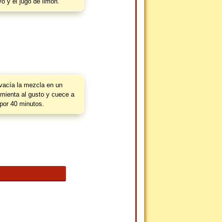
o y el jugo de limón.
 vacía la mezcla en un
pimienta al gusto y cuece a
por 40 minutos.