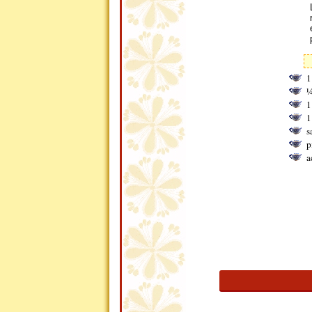
1
¼
1
1
s
p
a