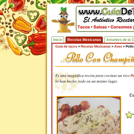
Inicio
Recetas Mexicanas
Amantes de la 
Guia de tacos
>
Recetas Mexicanas
>
Aves
>
Poll
Es una magnífica receta para cocinar un rico
P
lo han hecho, todo en un mismo lugar.
Es