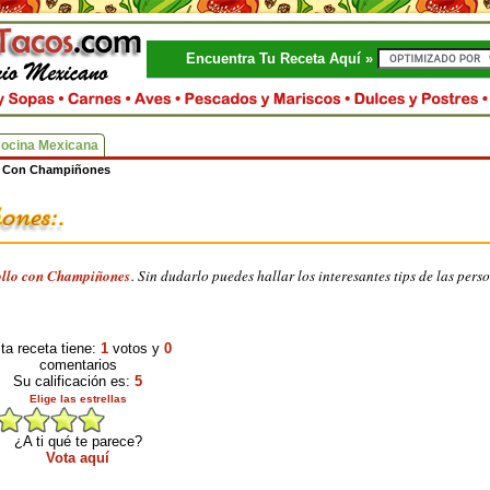
Encuentra Tu Receta Aquí »
Cocina Mexicana
o Con Champiñones
ollo con Champiñones
. Sin dudarlo puedes hallar los interesantes tips de las pers
ta receta tiene:
1
votos y
0
comentarios
Su calificación es:
5
Elige las estrellas
¿A ti qué te parece?
Vota aquí