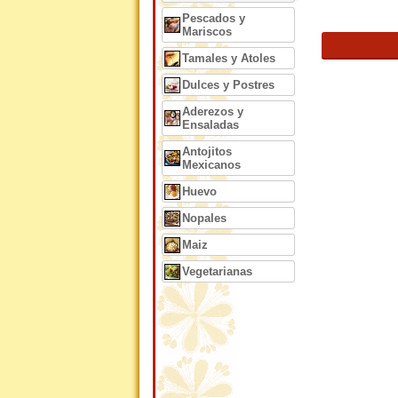
Pescados y
Mariscos
Tamales y Atoles
Dulces y Postres
Aderezos y
Ensaladas
Antojitos
Mexicanos
Huevo
Nopales
Maiz
Vegetarianas