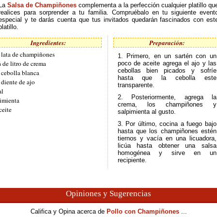
La
Salsa de Champiñones
complementa a la perfección cualquier platillo qu
realices para sorprender a tu familia. Compruébalo en tu siguiente event
especial y te darás cuenta que tus invitados quedarán fascinados con est
platillo.
Ingredientes:
Preparación:
 lata de champiñones
1. Primero, en un sartén con un
 de litro de crema
poco de aceite agrega el ajo y las
cebollas bien picados y sofríe
 cebolla blanca
hasta que la cebolla este
 diente de ajo
transparente.
al
2. Posteriormente, agrega la
imienta
crema, los champiñones y
ceite
salpimienta al gusto.
3. Por último, cocina a fuego bajo
hasta que los champiñones estén
tiernos y vacía en una licuadora,
licúa hasta obtener una salsa
homogénea y sirve en un
recipiente.
Opiniones y Sugerencias
Califica y Opina acerca de
Pollo con Champiñones
...