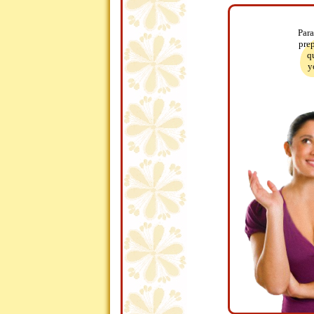
Para
pre
q
y