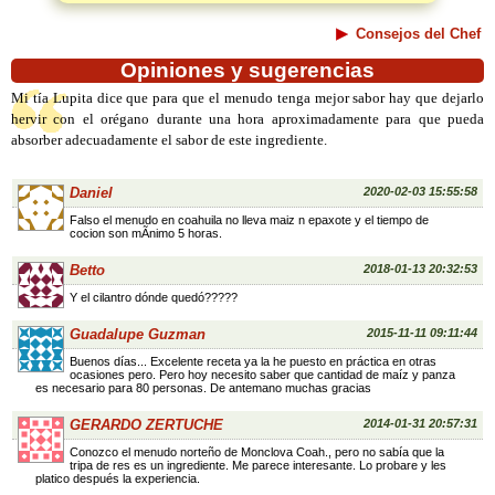
Consejos del Chef
Opiniones y sugerencias
Mi tía Lupita dice que para que el menudo tenga mejor sabor hay que dejarlo
hervir con el orégano durante una hora aproximadamente para que pueda
absorber adecuadamente el sabor de este ingrediente.
Daniel
2020-02-03 15:55:58
Falso el menudo en coahuila no lleva maiz n epaxote y el tiempo de
cocion son mÃ­nimo 5 horas.
Betto
2018-01-13 20:32:53
Y el cilantro dónde quedó?????
Guadalupe Guzman
2015-11-11 09:11:44
Buenos días... Excelente receta ya la he puesto en práctica en otras
ocasiones pero. Pero hoy necesito saber que cantidad de maíz y panza
es necesario para 80 personas. De antemano muchas gracias
GERARDO ZERTUCHE
2014-01-31 20:57:31
Conozco el menudo norteño de Monclova Coah., pero no sabía que la
tripa de res es un ingrediente. Me parece interesante. Lo probare y les
platico después la experiencia.