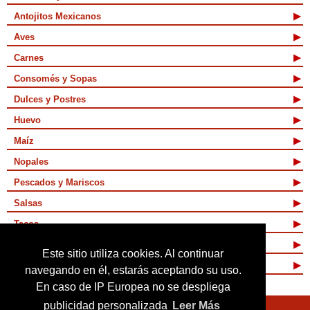
Antojitos Mexicanos
Aves
Carnes
Consomés y Sopas
Dulces y Postres
Huevo
Maíz
Nopales
Pescados y Mariscos
Salsas
Tacos
Tamales y Atoles
Este sitio utiliza cookies. Al continuar
Vegetarianas
navegando en él, estarás aceptando su uso.
En caso de IP Europea no se despliega
publicidad personalizada
Leer Más