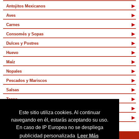
Antojitos Mexicanos
Aves
Carnes
Consomés y Sopas
Dulces y Postres
Huevo
Maíz
Nopales
Pescados y Mariscos
Salsas
Tacos
Tamales y Atoles
Este sitio utiliza cookies. Al continuar
Vegetarianas
navegando en él, estarás aceptando su uso.
En caso de IP Europea no se despliega
publicidad personalizada
Leer Más