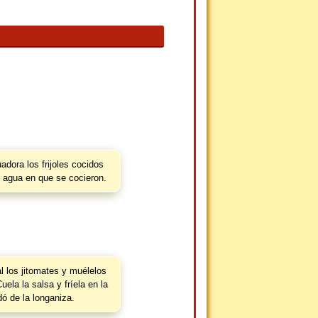
uadora los frijoles cocidos
l agua en que se cocieron.
 los jitomates y muélelos
uela la salsa y fríela en la
ó de la longaniza.