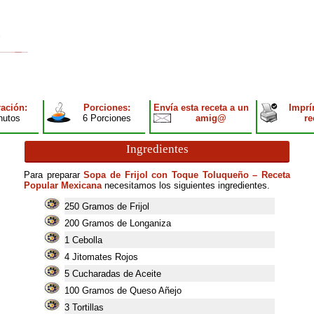
ación:
Porciones:
Envía esta receta a un
Imprí
nutos
6 Porciones
amig@
re
Ingredientes
Para preparar
Sopa de Frijol con Toque Toluqueño – Receta
Popular Mexicana
necesitamos los siguientes ingredientes.
250
Gramos de Frijol
200
Gramos de Longaniza
1
Cebolla
4
Jitomates Rojos
5
Cucharadas de Aceite
100
Gramos de Queso Añejo
3
Tortillas