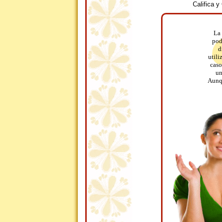
Califica 
La 
pod
d
utili
caso
un
Aunqu