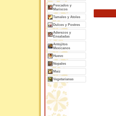
Pescados y
Mariscos
Tamales y Atoles
Dulces y Postres
Aderezos y
Ensaladas
Antojitos
Mexicanos
Huevo
Nopales
Maiz
Vegetarianas