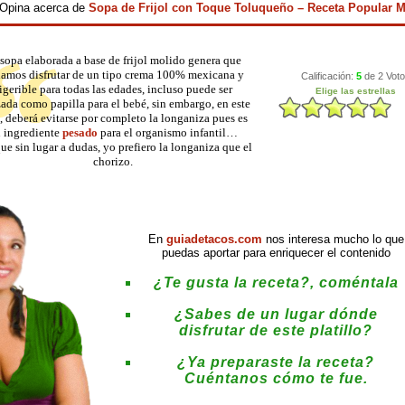
y Opina acerca de
Sopa de Frijol con Toque Toluqueño – Receta Popular 
sopa elaborada a base de frijol molido genera que
amos disfrutar de un tipo crema 100% mexicana y
igerible para todas las edades, incluso puede ser
zada como papilla para el bebé, sin embargo, en este
, deberá evitarse por completo la longaniza pues es
 ingrediente
pesado
para el organismo infantil…
e sin lugar a dudas, yo prefiero la longaniza que el
chorizo.
En
guiadetacos.com
nos interesa mucho lo que
puedas aportar para enriquecer el contenido
¿Te gusta la receta?, coméntala
¿Sabes de un lugar dónde
disfrutar de este platillo?
¿Ya preparaste la receta?
Cuéntanos cómo te fue.