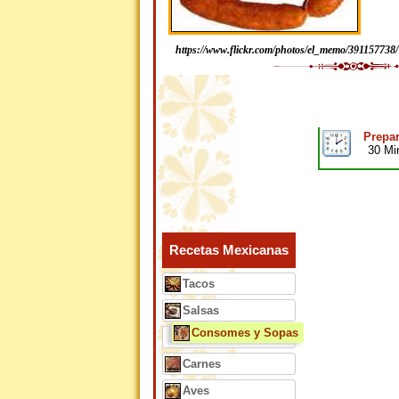
https://www.flickr.com/photos/el_memo/391157738/
Prepar
30 Mi
Recetas Mexicanas
Tacos
Salsas
Consomes y Sopas
Carnes
Aves