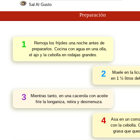
Sal Al Gusto
Preparación
1
Remoja los frijoles una noche antes de
prepararlos. Cocina con agua en una olla,
el ajo y la cebolla en rodajas grandes.
2
Muele en la lic
en 1 ½ litros de
3
Mientras tanto, en una cacerola con aceite
fríe la longaniza, retira y desmenuza.
4
Asa en un comal
con la cebolla. C
grasa que qued