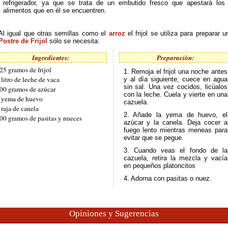
refrigerador, ya que se trata de un embutido fresco que apestará los
alimentos que en él se encuentren.
Al igual que otras semillas como el
arroz
el frijol se utiliza para preparar u
Postre de Frijol
sólo se necesita:
Ingredientes:
Preparación:
25 gramos de frijol
1. Remoja el frijol una noche antes
 litro de leche de vaca
y al día siguiente, cuece en agua
sin sal. Una vez cocidos, licúalos
00 gramos de azúcar
con la leche. Cuela y vierte en una
 yema de huevo
cazuela.
 raja de canela
2. Añade la yema de huevo, el
00 gramos de pasitas y nueces
azúcar y la canela. Deja cocer a
fuego lento mientras meneas para
evitar que se pegue.
3. Cuando veas el fondo de la
cazuela, retira la mezcla y vacía
en pequeños platoncitos
4. Adorna con pasitas o nuez.
Opiniones y Sugerencias