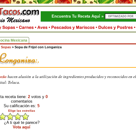
Encuentra Tu Receta Aquí »
Cocina Mexicana
 Sopas
>
Sopa de Frijol con Longaniza
queño
hacen alusión a la utilización de ingredientes producidos y reconocidos en e
tal: Toluca.
ta receta tiene:
2
votos y
0
comentarios
Su calificación es:
5
Elige las estrellas
¿A ti qué te parece?
Vota aquí