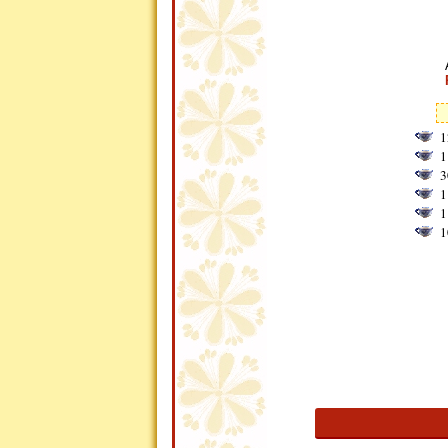
1
1
3
1
1
1