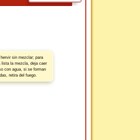
Colima, Hidalgo,
Querétaro y Nayarit.
hervir sin mezclar; para
 lista la mezcla, deja caer
so con agua, si se forman
das, retira del fuego.