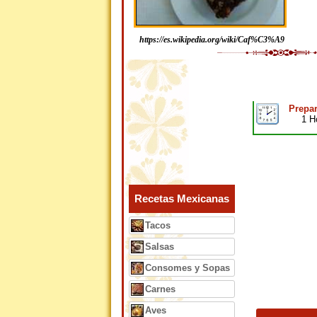
https://es.wikipedia.org/wiki/Caf%C3%A9
Prepar
1 H
Recetas Mexicanas
Tacos
Salsas
Consomes y Sopas
Carnes
Aves