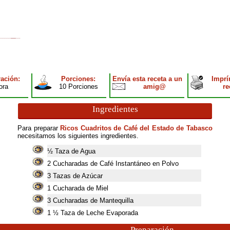
ación:
Porciones:
Envía esta receta a un
Imprí
ora
10 Porciones
amig@
re
Ingredientes
Para preparar
Ricos Cuadritos de Café del Estado de Tabasco
necesitamos los siguientes ingredientes.
½ Taza de Agua
2
Cucharadas de Café Instantáneo en Polvo
3
Tazas de Azúcar
1
Cucharada de Miel
3
Cucharadas de Mantequilla
1
½ Taza de Leche Evaporada
Preparación