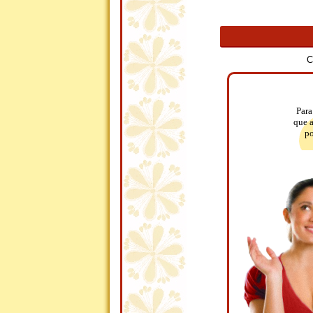
C
Para
que a
po