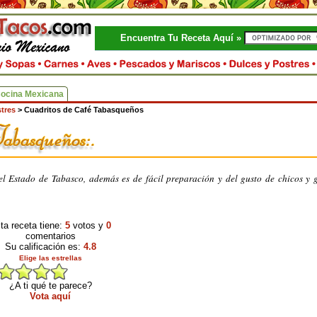
Encuentra Tu Receta Aquí »
Cocina Mexicana
tres
>
Cuadritos de Café Tabasqueños
l Estado de Tabasco, además es de fácil preparación y del gusto de chicos y 
ta receta tiene:
5
votos y
0
comentarios
Su calificación es:
4.8
Elige las estrellas
¿A ti qué te parece?
Vota aquí