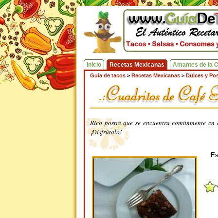
Inicio
Recetas Mexicanas
Amantes de la 
Guia de tacos
>
Recetas Mexicanas
>
Dulces y Pos
Rico postre que se encuentra comúnmente en e
¡Disfrútalo!
Es