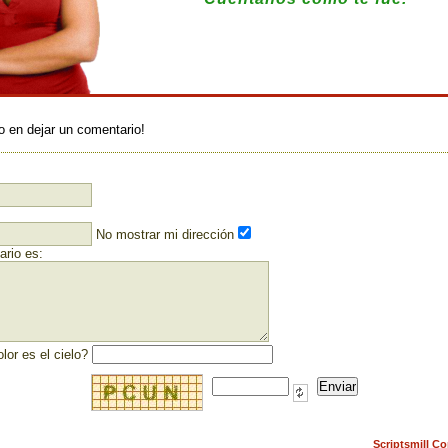
:
o en dejar un comentario!
No mostrar mi dirección
rio es:
lor es el cielo?
Scriptsmill C