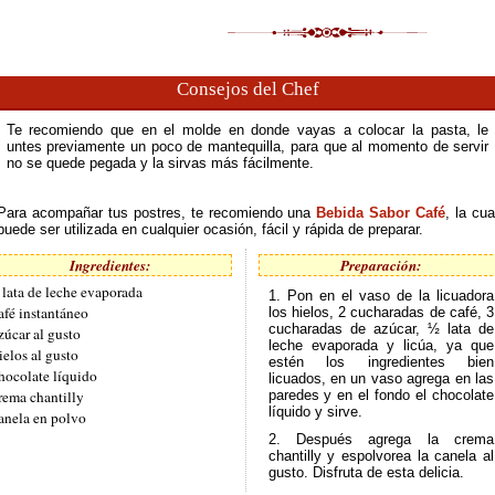
Consejos del Chef
Te recomiendo que en el molde en donde vayas a colocar la pasta, le
untes previamente un poco de mantequilla, para que al momento de servir
no se quede pegada y la sirvas más fácilmente.
Para acompañar tus postres, te recomiendo una
Bebida Sabor Café
, la cua
puede ser utilizada en cualquier ocasión, fácil y rápida de preparar.
Ingredientes:
Preparación:
 lata de leche evaporada
1. Pon en el vaso de la licuadora
afé instantáneo
los hielos, 2 cucharadas de café, 3
cucharadas de azúcar, ½ lata de
zúcar al gusto
leche evaporada y licúa, ya que
ielos al gusto
estén los ingredientes bien
hocolate líquido
licuados, en un vaso agrega en las
rema chantilly
paredes y en el fondo el chocolate
líquido y sirve.
anela en polvo
2. Después agrega la crema
chantilly y espolvorea la canela al
gusto. Disfruta de esta delicia.