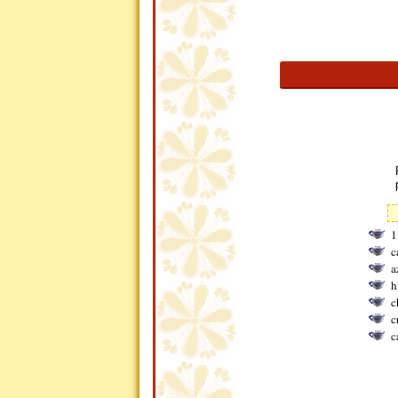
1
c
a
h
c
c
c