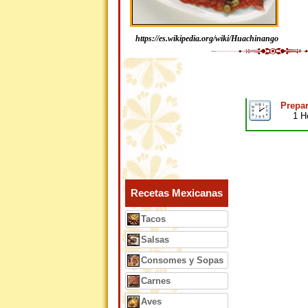
https://es.wikipedia.org/wiki/Huachinango
Prepar
1 H
Recetas Mexicanas
Tacos
Salsas
Consomes y Sopas
Carnes
Aves