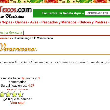
Encuentra Tu Receta Aquí »
Cocina Mexicana
Mariscos
>
Huachinango a la Veracruzana
ea famosa la receta del huachinango,con el sabor auténtico de las aceitunas y lo
a receta tiene:
60
votos y
9
comentarios
Su calificación es:
4.57
Elige las estrellas
¿A ti qué te parece?
Vota aquí