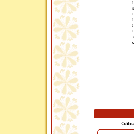
1
½
1
1
1
1
a
s
Califi