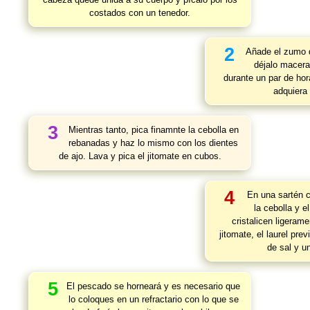
costados con un tenedor.
2
Añade el zumo d
déjalo macera
durante un par de ho
adquiera
3
Mientras tanto, pica finamnte la cebolla en
rebanadas y haz lo mismo con los dientes
de ajo. Lava y pica el jitomate en cubos.
4
En una sartén c
la cebolla y e
cristalicen ligeram
jitomate, el laurel pr
de sal y u
5
El pescado se horneará y es necesario que
lo coloques en un refractario con lo que se