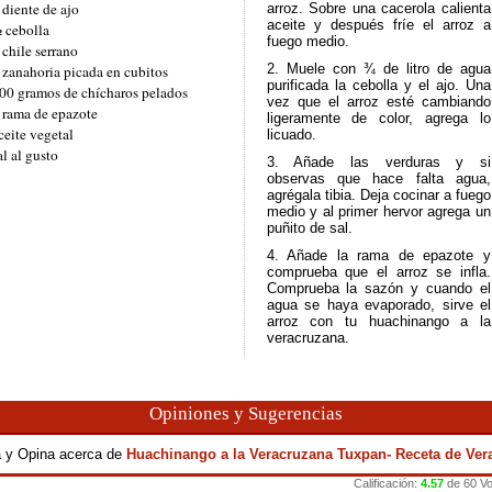
 diente de ajo
arroz. Sobre una cacerola calienta
aceite y después fríe el arroz a
 cebolla
fuego medio.
 chile serrano
2. Muele con ¾ de litro de agua
 zanahoria picada en cubitos
purificada la cebolla y el ajo. Una
00 gramos de chícharos pelados
vez que el arroz esté cambiando
 rama de epazote
ligeramente de color, agrega lo
ceite vegetal
licuado.
al al gusto
3. Añade las verduras y si
observas que hace falta agua,
agrégala tibia. Deja cocinar a fuego
medio y al primer hervor agrega un
puñito de sal.
4. Añade la rama de epazote y
comprueba que el arroz se infla.
Comprueba la sazón y cuando el
agua se haya evaporado, sirve el
arroz con tu huachinango a la
veracruzana.
Opiniones y Sugerencias
ca y Opina acerca de
Huachinango a la Veracruzana Tuxpan- Receta de Ver