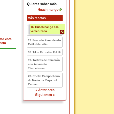
Quieres saber más...
Huachinango
Más recetas
16. Huachinango a la
Veracruzana
me esta
17. Pescado Zarandeado
ceta
Estilo Mazatlán
18. Tikin Xic estilo Xel Há
19. Tortitas de Camarón
con Amaranto
Tlaxcaltecas
20. Coctel Campechano
de Mariscos Playa del
Carmen
« Anteriores
Siguientes »