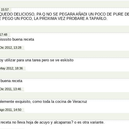
 15:57
QUEDO DELICIOSO, PA Q NO SE PEGARA AÑADI UN POCO DE PURE D
E PEGO UN POCO, LA PROXIMA VEZ PROBARE A TAPARLO.
17:48
isssito buena receta
Dic 2012, 13:28
oy utilizar para una tarea pero se ve eskisito
May 2012, 18:36
buena receta
Dic 2011, 13:46
lemente exquisito, como toda la cocina de Veracruz
Ago 2011, 14:50
 receta no lleva hoja de acuyo y alcaparras? o es otra variante.