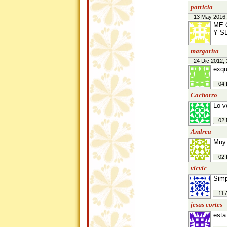
patricia
13 May 2016,
ME 
Y S
margarita
24 Dic 2012, 
exqu
04 
Cachorro
Lo v
02 
Andrea
Muy 
02 
vicvic
Simp
11 
jesus cortes
esta