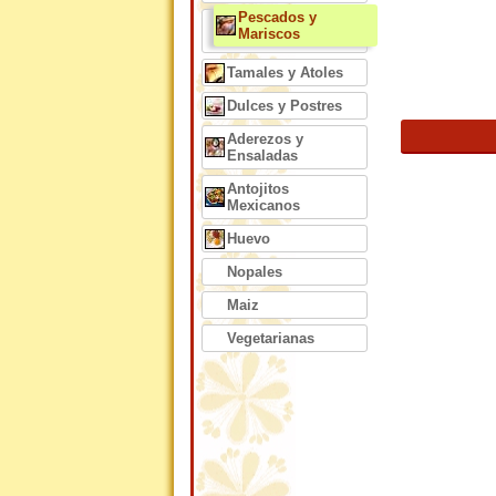
Pescados y
Mariscos
Tamales y Atoles
Dulces y Postres
Aderezos y
Ensaladas
Antojitos
Mexicanos
Huevo
Nopales
Maiz
Vegetarianas