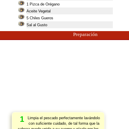
1
Pizca de Orégano
Aceite Vegetal
5
Chiles Gueros
Sal al Gusto
Preparación
1
Limpia el pescado perfectamente lavándolo
con suficiente cuidado, de tal forma que la
cabeza quede unida a su cuerpo y pícalo por los