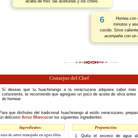
acaba de freír, las aceitunas y los chiles.
6
Hornea con 
minutos y ase
cocido. Sirve calient
acompaña con un de
Consejos del Chef
Si deseas que tu huachinango a la veracruzana adquiera sabor más
consistente, te recomiendo que agregues un poco de aceite de oliva antes
de hornear.
Para que disfrutes del tradicional huachinango al estilo veracruzano, prepar
un delicioso
Arroz Blanco
con los siguientes ingredientes:
Ingredientes:
Preparación:
 taza de arroz remojado en agua tibia
1. Quita el exceso de agua al