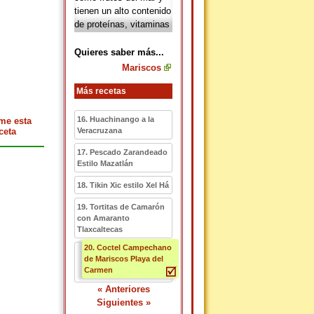
tienen un alto contenido
de proteínas, vitaminas
A y D, yodo y fósforo,
entre otras propiedades
Quieres saber más...
nutricionales.
Mariscos
Más recetas
16. Huachinango a la
me esta
ceta
Veracruzana
17. Pescado Zarandeado
Estilo Mazatlán
18. Tikin Xic estilo Xel Há
19. Tortitas de Camarón
con Amaranto
Tlaxcaltecas
20. Coctel Campechano
de Mariscos Playa del
Carmen
« Anteriores
Siguientes »