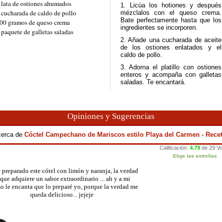
 lata de ostiones ahumados
1. Licúa los hotiones y después
 cucharada de caldo de pollo
mézclalos con el queso crema.
Bate perfectamente hasta que los
00 gramos de queso crema
ingredientes se incorporen.
 paquete de galletas saladas
2. Añade una cucharada de aceite
de los ostiones enlatados y el
caldo de pollo.
3. Adorna el platillo con ostiones
enteros y acompaña con galletas
saladas. Te encantará.
Opiniones y Sugerencias
acerca de
Cóctel Campechano de Mariscos estilo Playa del Carmen - Rec
 preparado este cótel con limón y naranja, la verdad
 que adquiere un sabor extraordinario ... ah y a mi
o le encanta que lo preparé yo, porque la verdad me
queda delicioso... jejeje