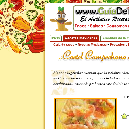
Inicio
Recetas Mexicanas
Amantes de la 
Guia de tacos
>
Recetas Mexicanas
>
Pescados y 
Algunos lugareños cuentan que la palabra cóctel
de Campeche solían mezclar sus bebidas alcohó
combinado... entoncés probemos este delicioso c
Est