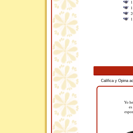
1
1
2
1
Califica y Opina 
Yo he
es
espos