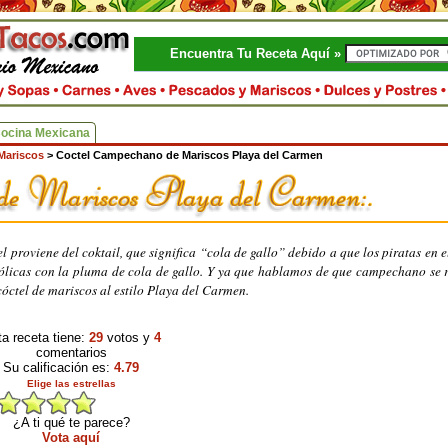
Encuentra Tu Receta Aquí »
Cocina Mexicana
Mariscos
>
Coctel Campechano de Mariscos Playa del Carmen
 proviene del coktail, que significa “cola de gallo” debido a que los piratas en e
licas con la pluma de cola de gallo. Y ya que hablamos de que campechano se r
óctel de mariscos al estilo Playa del Carmen.
a receta tiene:
29
votos y
4
comentarios
Su calificación es:
4.79
Elige las estrellas
¿A ti qué te parece?
Vota aquí