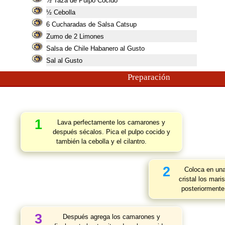
½ Taza de Pulpo Cocido
½ Cebolla
6
Cucharadas de Salsa Catsup
Zumo de 2 Limones
Salsa de Chile Habanero al Gusto
Sal al Gusto
Preparación
1
Lava perfectamente los camarones y
después sécalos. Pica el pulpo cocido y
también la cebolla y el cilantro.
2
Coloca en una
cristal los mari
posteriormente
3
Después agrega los camarones y