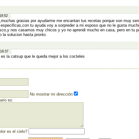
18:52
,muchas grasias por ayudarme me encantan tus recetas porque son muy senc
especificas,con tu ayuda voy a sorpreder a mi esposo que no le gusta mucho
sco,y nos casamos muy chicos y yo no aprendi mucho en casa, pero en tu p
o la solucion hasta pronto.
 18:37
 es la catsup que le queda mejor a los cocteles
No mostrar mi dirección
rio es:
lor es el cielo?