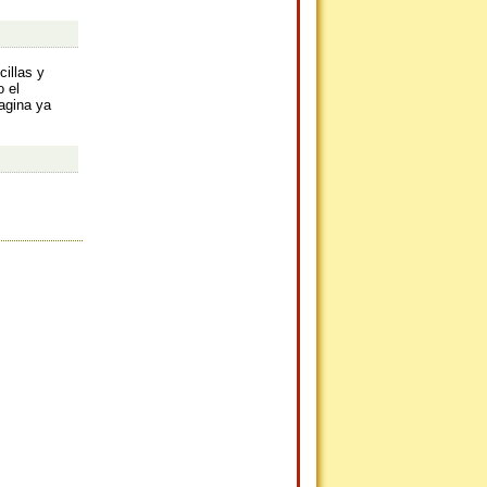
illas y
 el
agina ya