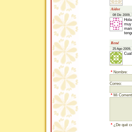
Aidee
08 Dic 2009, 
Hola
muy 
mari
teng
René
25 Ago 2009,
Cual
*
Nombre:
Correo:
*
Mi Comenta
*
¿De qué co