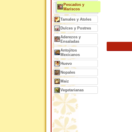
Pescados y
Mariscos
Tamales y Atoles
Dulces y Postres
Aderezos y
Ensaladas
Antojitos
Mexicanos
Huevo
Nopales
Maiz
Vegetarianas