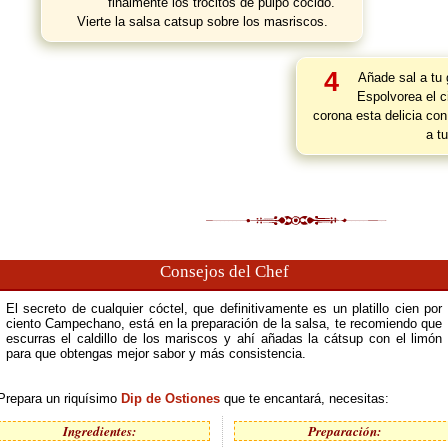
finalmente los trocitos de pulpo cocido.
Vierte la salsa catsup sobre los masriscos.
4
Añade sal a tu 
Espolvorea el c
corona esta delicia con
a t
Consejos del Chef
El secreto de cualquier cóctel, que definitivamente es un platillo cien por
ciento Campechano, está en la preparación de la salsa, te recomiendo que
escurras el caldillo de los mariscos y ahí añadas la cátsup con el limón
para que obtengas mejor sabor y más consistencia.
Prepara un riquísimo
Dip de Ostiones
que te encantará, necesitas:
Ingredientes:
Preparación: