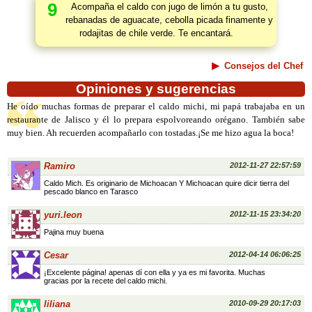
9
Acompaña el caldo con jugo de limón a tu gusto,
rebanadas de aguacate, cebolla picada finamente y
rodajitas de chile verde. Te encantará.
Consejos del Chef
Opiniones y sugerencias
He oído muchas formas de preparar el caldo michi, mi papá trabajaba en un
restaurante de Jalisco y él lo prepara espolvoreando orégano. También sabe
muy bien. Ah recuerden acompañarlo con tostadas.¡Se me hizo agua la boca!
Ramiro
2012-11-27 22:57:59
Caldo Mich. Es originario de Michoacan Y Michoacan quire dicir tierra del
pescado blanco en Tarasco
yuri.leon
2012-11-15 23:34:20
Pajina muy buena
Cesar
2012-04-14 06:06:25
¡Excelente página! apenas dí con ella y ya es mi favorita. Muchas
gracias por la recete del caldo michi.
liliana
2010-09-29 20:17:03