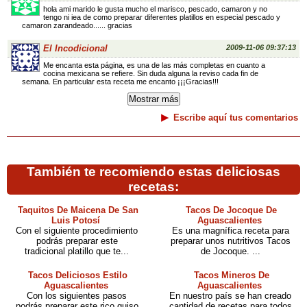
hola ami marido le gusta mucho el marisco, pescado, camaron y no
tengo ni iea de como preparar diferentes platillos en especial pescado y
camaron zarandeado...... gracias
El Incodicional
2009-11-06 09:37:13
Me encanta esta página, es una de las más completas en cuanto a
cocina mexicana se refiere. Sin duda alguna la reviso cada fin de
semana. En particular esta receta me encanto ¡¡¡Gracias!!!
Escribe aquí tus comentarios
También te recomiendo estas deliciosas
recetas:
Taquitos De Maicena De San
Tacos De Jocoque De
Luis Potosí
Aguascalientes
Con el siguiente procedimiento
Es una magnífica receta para
podrás preparar este
preparar unos nutritivos Tacos
tradicional platillo que te...
de Jocoque. ...
Tacos Deliciosos Estilo
Tacos Mineros De
Aguascalientes
Aguascalientes
Con los siguientes pasos
En nuestro país se han creado
podrás preparar este rico guiso
cantidad de recetas para todos