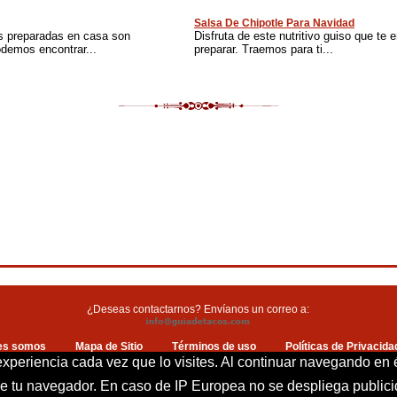
Salsa De Chipotle Para Navidad
s preparadas en casa son
Disfruta de este nutritivo guiso que te
odemos encontrar...
preparar. Traemos para ti...
¿Deseas contactarnos? Envíanos un correo a:
es somos
Mapa de Sitio
Términos de uso
Políticas de Privacida
Política de cookies
Contacto
 experiencia cada vez que lo visites. Al continuar navegando en 
 de tu navegador. En caso de IP Europea no se despliega publi