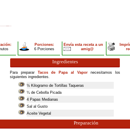
ación:
Porciones:
Envía esta receta a un
Imprí
nutos
6 Porciones
amig@
re
Ingredientes
Para preparar
Tacos de Papa al Vapor
necesitamos los
siguientes ingredientes.
½ Kilogramo de Tortillas Taqueras
¼ de Cebolla Picada
4
Papas Medianas
Sal al Gusto
Aceite Vegetal
Preparación