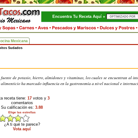
Encuentra Tu Receta Aquí »
Cocina Mexicana
uitos Sudados
uente de potasio, hierro, almidones y vitaminas, los cuales se encuentran al int
 alimenticio ha marcado influencia en la gastronomía a nivel nacional e internac
a receta tiene:
17
votos y
3
comentarios
Su calificación es:
3.88
Elige las estrellas
¿A ti qué te parece?
Vota aquí