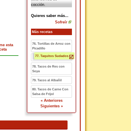
cocción.
Quieres saber más...
Sofreír
Más recetas
76. Tortillas de Arroz con
me esta
Picadillo
ceta
77. Taquitos Sudados
78. Tacos de Res con
Soya
79. Tacos al Albañil
80. Tacos de Carne Con
Salsa de Frijol
« Anteriores
Siguientes »