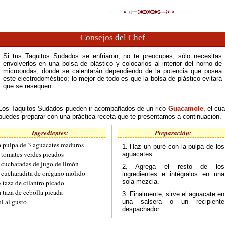
Consejos del Chef
Si tus Taquitos Sudados se enfriaron, no te preocupes, sólo necesitas
envolverlos en una bolsa de plástico y colocarlos al interior del horno de
microondas, donde se calentarán dependiendo de la potencia que posea
este electrodoméstico; lo mejor de todo es que la bolsa de plástico evitará
que se resequen.
Los Taquitos Sudados pueden ir acompañados de un rico
Guacamole
, el cua
puedes preparar con una práctica receta que te presentamos a continuación.
Ingredientes:
Preparación:
a pulpa de 3 aguacates maduros
1. Haz un puré con la pulpa de los
 tomates verdes picados
aguacates.
 cucharadas de jugo de limón
2. Agrega el resto de los
 cucharadita de orégano molido
ingredientes e intégralos en una
sola mezcla.
 taza de cilantro picado
 taza de cebolla picada
3. Finalmente, sirve el aguacate en
al al gusto
una salsera o un recipiente
despachador.