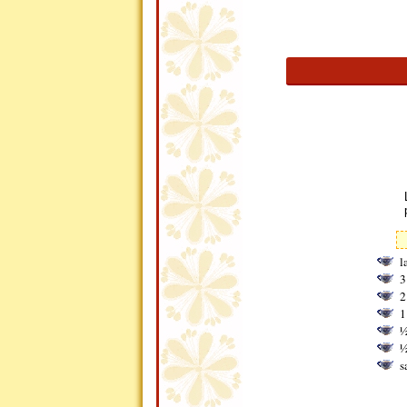
l
3
2
1
½
½
s