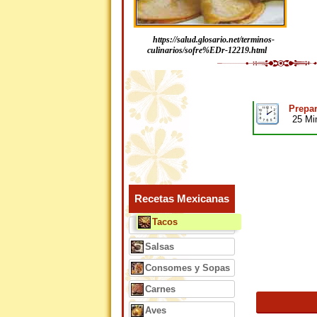
https://salud.glosario.net/terminos-
culinarios/sofre%EDr-12219.html
Prepar
25 Mi
Recetas Mexicanas
Tacos
Salsas
Consomes y Sopas
Carnes
Aves