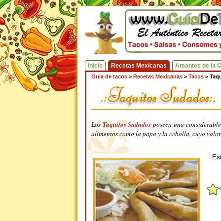
Inicio
Recetas Mexicanas
Amantes de la 
Guia de tacos
>
Recetas Mexicanas
>
Tacos
>
Taq
Los
Taquitos Sudados
poseen una considerable f
alimentos como la papa y la cebolla, cuyo valor
Est