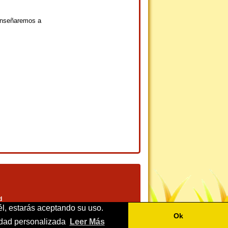
 enseñaremos a
d
él, estarás aceptando su uso.
Ok
cidad personalizada
Leer Más