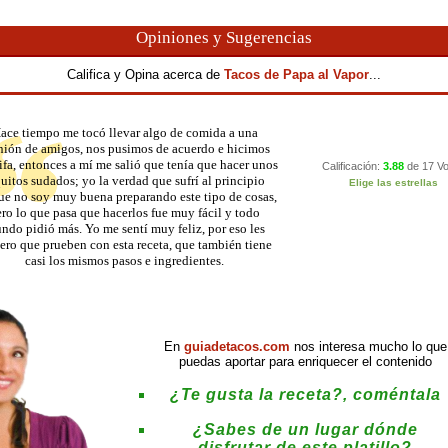
Opiniones y Sugerencias
Califica y Opina acerca de
Tacos de Papa al Vapor
...
ace tiempo me tocó llevar algo de comida a una
nión de amigos, nos pusimos de acuerdo e hicimos
ifa, entonces a mí me salió que tenía que hacer unos
uitos sudados; yo la verdad que sufrí al principio
ue no soy muy buena preparando este tipo de cosas,
ro lo que pasa que hacerlos fue muy fácil y todo
ndo pidió más. Yo me sentí muy feliz, por eso les
ero que prueben con esta receta, que también tiene
casi los mismos pasos e ingredientes.
En
guiadetacos.com
nos interesa mucho lo que
puedas aportar para enriquecer el contenido
¿Te gusta la receta?, coméntala
¿Sabes de un lugar dónde
disfrutar de este platillo?