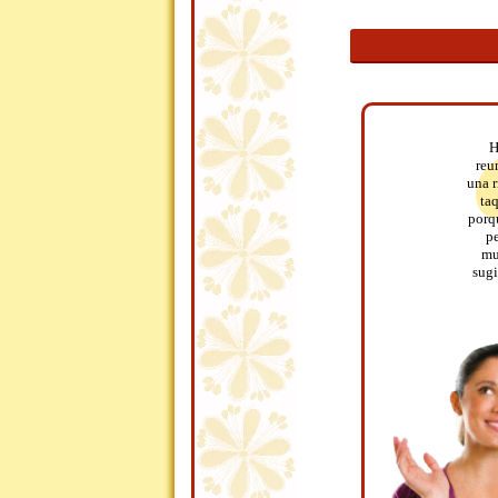
H
reu
una r
taq
porq
pe
mu
sugi