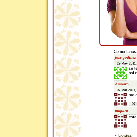
Comentarios
jose godinez
29 May 2011,
se t
asi 
Amparo
07 Mar 2011,
me g
07 
amparo
esta
*
Nombre: