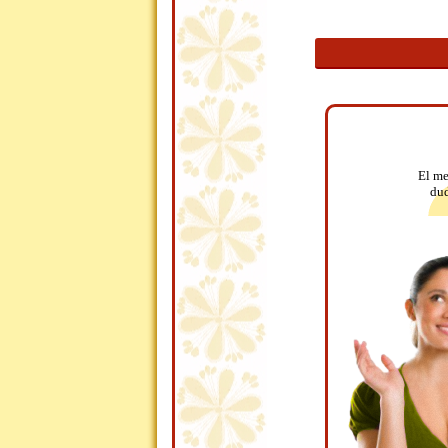
El me
dud