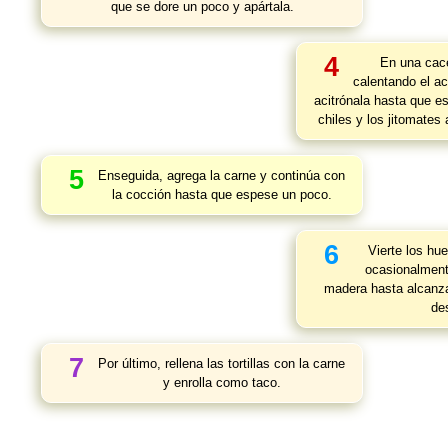
que se dore un poco y apártala.
4
En una cace
calentando el ac
acitrónala hasta que e
chiles y los jitomates
5
Enseguida, agrega la carne y continúa con
la cocción hasta que espese un poco.
6
Vierte los hu
ocasionalment
madera hasta alcanza
de
7
Por último, rellena las tortillas con la carne
y enrolla como taco.