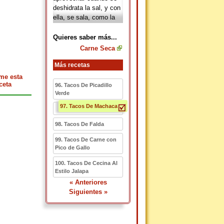
deshidrata la sal, y con
ella, se sala, como la
cecina, obteniendo así
la carne seca
.
Quieres saber más...
Actualmente en la
Carne Seca
gastronomía de varios
estados de México,
Más recetas
principalmente en el
me esta
norte, aún utilizan el
ceta
96. Tacos De Picadillo
método de deshidratar
Verde
la carne de res, por lo
97. Tacos De Machaca
que también se
mantiene ésta
98. Tacos De Falda
costumbre por el
99. Tacos De Carne con
especial y rico sabor de
Pico de Gallo
la carne seca; al
deshebrarla se obtiene
100. Tacos De Cecina Al
la machaca de carne
Estilo Jalapa
seca.
« Anteriores
Siguientes »