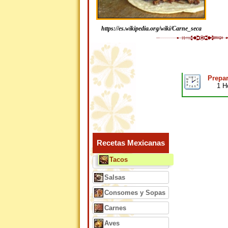
https://es.wikipedia.org/wiki/Carne_seca
Prepar
1 H
Recetas Mexicanas
Tacos
Salsas
Consomes y Sopas
Carnes
Aves