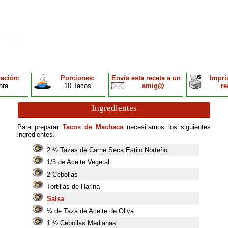
ación:
Porciones:
Envía esta receta a un
Imprí
ora
10 Tacos
amig@
re
Ingredientes
Para preparar
Tacos de Machaca
necesitamos los siguientes
ingredientes.
2
½ Tazas de Carne Seca Estilo Norteño
1/3 de Aceite Vegetal
2
Cebollas
Tortillas de Harina
Salsa
¼ de Taza de Aceite de Oliva
1
½ Cebollas Medianas