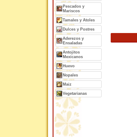
Pescados y
Mariscos
Tamales y Atoles
Dulces y Postres
Aderezos y
Ensaladas
Antojitos
Mexicanos
Huevo
Nopales
Maiz
Vegetarianas