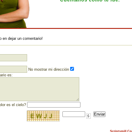
:
o en dejar un comentario!
No mostrar mi dirección
rio es:
lor es el cielo?
Scriptsmill C