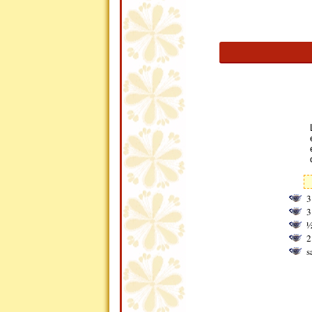
3
3
½
2
s