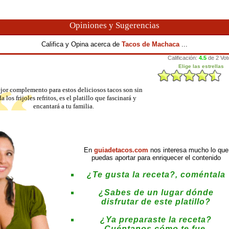
Opiniones y Sugerencias
Califica y Opina acerca de
Tacos de Machaca
...
jor complemento para estos deliciosos tacos son sin
a los frijoles refritos, es el platillo que fascinará y
encantará a tu familia.
En
guiadetacos.com
nos interesa mucho lo que
puedas aportar para enriquecer el contenido
¿Te gusta la receta?, coméntala
¿Sabes de un lugar dónde
disfrutar de este platillo?
¿Ya preparaste la receta?
Cuéntanos cómo te fue.