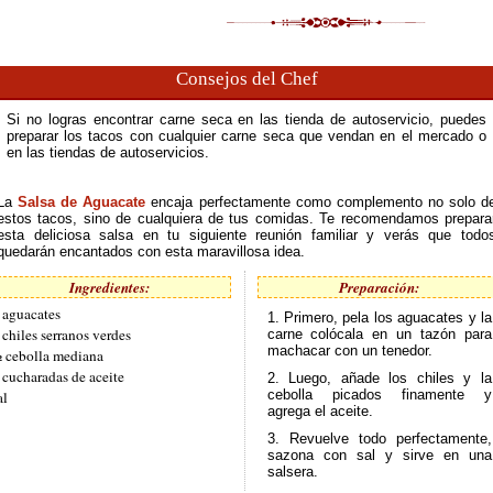
Consejos del Chef
Si no logras encontrar carne seca en las tienda de autoservicio, puedes
preparar los tacos con cualquier carne seca que vendan en el mercado o
en las tiendas de autoservicios.
La
Salsa de Aguacate
encaja perfectamente como complemento no solo d
estos tacos, sino de cualquiera de tus comidas. Te recomendamos prepara
esta deliciosa salsa en tu siguiente reunión familiar y verás que todo
quedarán encantados con esta maravillosa idea.
Ingredientes:
Preparación:
 aguacates
1. Primero, pela los aguacates y la
 chiles serranos verdes
carne colócala en un tazón para
machacar con un tenedor.
 cebolla mediana
 cucharadas de aceite
2. Luego, añade los chiles y la
cebolla picados finamente y
al
agrega el aceite.
3. Revuelve todo perfectamente,
sazona con sal y sirve en una
salsera.