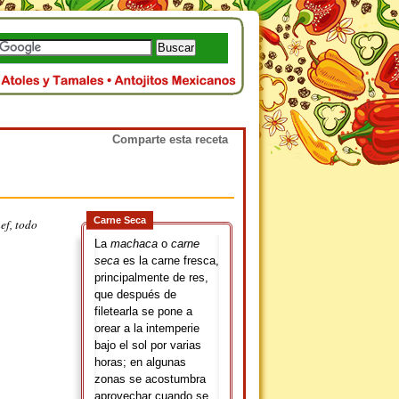
Comparte esta receta
Carne Seca
ef, todo
La
machaca
o
carne
seca
es la carne fresca,
principalmente de res,
que después de
filetearla se pone a
orear a la intemperie
bajo el sol por varias
horas; en algunas
zonas se acostumbra
aprovechar cuando se