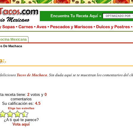
Encuentra Tu Receta Aquí »
Cocina Mexicana
os De Machaca
deliciosos
Tacos de Machaca
. Sin duda aquí se te muestran los comentarios del ch
ta receta tiene:
2
votos y
0
comentarios
Su calificación es:
4.5
Elige las estrellas
¿A ti qué te parece?
Vota aquí