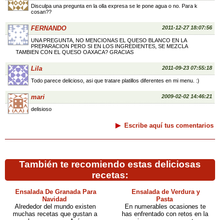
Disculpa una pregunta en la olla expresa se le pone agua o no. Para k
cosan??
FERNANDO
2011-12-27 18:07:56
UNA PREGUNTA, NO MENCIONAS EL QUESO BLANCO EN LA
PREPARACION PERO SI EN LOS INGREDIENTES, SE MEZCLA
TAMBIEN CON EL QUESO OAXACA? GRACIAS
Lila
2011-09-23 07:55:18
Todo parece delicioso, asi que tratare platillos diferentes en mi menu. :)
mari
2009-02-02 14:46:21
delisioso
Escribe aquí tus comentarios
También te recomiendo estas deliciosas
recetas:
Ensalada De Granada Para
Ensalada de Verdura y
Navidad
Pasta
Alrededor del mundo existen
En numerables ocasiones te
muchas recetas que gustan a
has enfrentado con retos en la