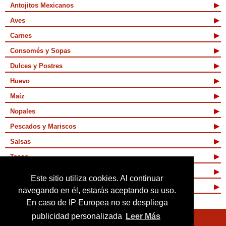
Antojitos Mexicanos
Aves
Carnes
Consomés y Sopas
Dulces y Postres
Huevo
Maíz
Nopales
Pescados y Mariscos
Salsas
Tacos
Tamales y Atoles
Este sitio utiliza cookies. Al continuar
Vegetarianas
navegando en él, estarás aceptando su uso.
En caso de IP Europea no se despliega
publicidad personalizada
Leer Más