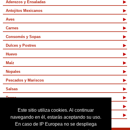
Aderezos y Ensaladas
Antojitos Mexicanos
Aves
Carnes
Consomés y Sopas
Dulces y Postres
Huevo
Maíz
Nopales
Pescados y Mariscos
Salsas
Tacos
Tamales y Atoles
Este sitio utiliza cookies. Al continuar
Vegetarianas
navegando en él, estarás aceptando su uso.
En caso de IP Europea no se despliega