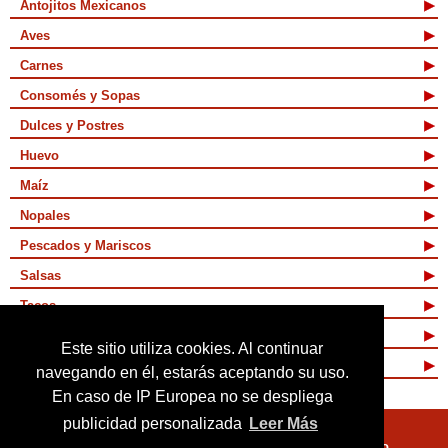
Antojitos Mexicanos
Aves
Carnes
Consomés y Sopas
Dulces y Postres
Huevo
Maíz
Nopales
Pescados y Mariscos
Salsas
Tacos
Tamales y Atoles
Este sitio utiliza cookies. Al continuar
Vegetarianas
navegando en él, estarás aceptando su uso.
En caso de IP Europea no se despliega
publicidad personalizada
Leer Más
Quienes Somos
Términos de Uso