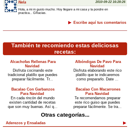
Nela
2010-09-22 16:28:26
Hola, a mi m gusto mucho. Hoy llegare a mi casa y la pondre en
practica... GRacias.
Escribe aquí tus comentarios
También te recomiendo estas deliciosas
recetas:
Alcachofas Rellenas Para
Albóndigas De Pavo Para
Navidad
Navidad
Disfruta cocinando este
Disfruta elaborando este rico
tradicional platillo que puedes
platillo que te indicaremos
preparar fácilmente. Tr...
como prepararlo. Date ...
Bacalao Con Garbanzos
Bacalao Con Macarrones
Para Navidad
Para Navidad
En cada rincón del mundo
Te recomendamos preparar
existen cantidad de recetas
este rico guiso que puedes
que son muy buenas. Así q...
preparar fácilmente. Se tra...
Otras categorías...
Aderezos y Ensaladas