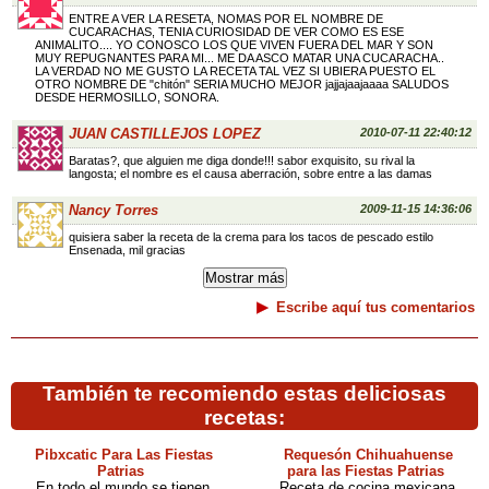
ENTRE A VER LA RESETA, NOMAS POR EL NOMBRE DE
CUCARACHAS, TENIA CURIOSIDAD DE VER COMO ES ESE
ANIMALITO.... YO CONOSCO LOS QUE VIVEN FUERA DEL MAR Y SON
MUY REPUGNANTES PARA MI... ME DA ASCO MATAR UNA CUCARACHA..
LA VERDAD NO ME GUSTO LA RECETA TAL VEZ SI UBIERA PUESTO EL
OTRO NOMBRE DE "chitón" SERIA MUCHO MEJOR jajjajaajaaaa SALUDOS
DESDE HERMOSILLO, SONORA.
JUAN CASTILLEJOS LOPEZ
2010-07-11 22:40:12
Baratas?, que alguien me diga donde!!! sabor exquisito, su rival la
langosta; el nombre es el causa aberración, sobre entre a las damas
Nancy Torres
2009-11-15 14:36:06
quisiera saber la receta de la crema para los tacos de pescado estilo
Ensenada, mil gracias
Escribe aquí tus comentarios
También te recomiendo estas deliciosas
recetas:
Pibxcatic Para Las Fiestas
Requesón Chihuahuense
Patrias
para las Fiestas Patrias
En todo el mundo se tienen
Receta de cocina mexicana