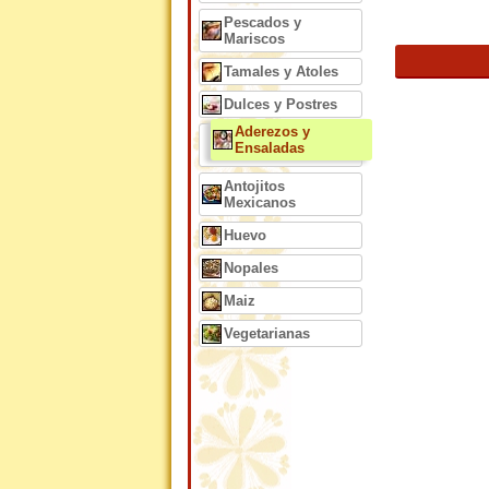
Pescados y
Mariscos
Tamales y Atoles
Dulces y Postres
Aderezos y
Ensaladas
Antojitos
Mexicanos
Huevo
Nopales
Maiz
Vegetarianas