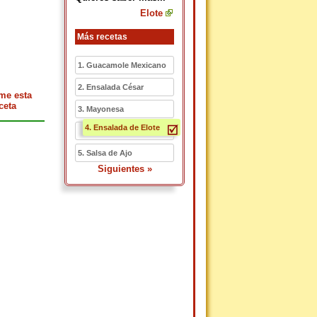
Elote
Más recetas
1. Guacamole Mexicano
2. Ensalada César
me esta
ceta
3. Mayonesa
4. Ensalada de Elote
5. Salsa de Ajo
Siguientes »