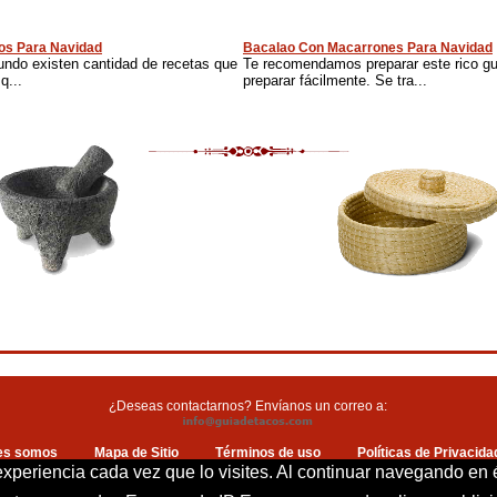
os Para Navidad
Bacalao Con Macarrones Para Navidad
undo existen cantidad de recetas que
Te recomendamos preparar este rico g
q...
preparar fácilmente. Se tra...
¿Deseas contactarnos? Envíanos un correo a:
es somos
Mapa de Sitio
Términos de uso
Políticas de Privacida
Política de cookies
Contacto
 experiencia cada vez que lo visites. Al continuar navegando en 