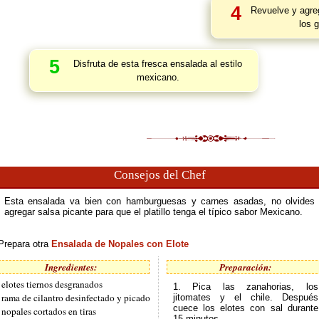
4
Revuelve y agreg
los g
5
Disfruta de esta fresca ensalada al estilo
mexicano.
Consejos del Chef
Esta ensalada va bien con hamburguesas y carnes asadas, no olvides
agregar salsa picante para que el platillo tenga el típico sabor Mexicano.
Prepara otra
Ensalada de Nopales con Elote
Ingredientes:
Preparación:
 elotes tiernos desgranados
1. Pica las zanahorias, los
 rama de cilantro desinfectado y picado
jitomates y el chile. Después
cuece los elotes con sal durante
 nopales cortados en tiras
15 minutos.