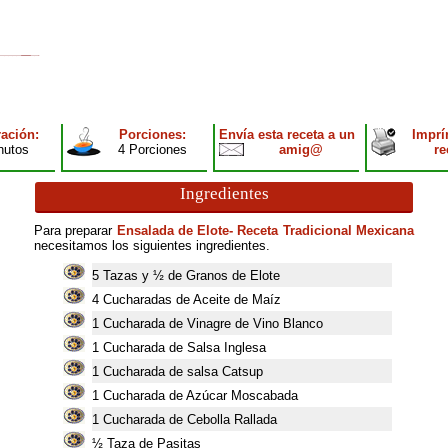
ación:
Porciones:
Envía esta receta a un
Imprí
nutos
4 Porciones
amig@
re
Ingredientes
Para preparar
Ensalada de Elote- Receta Tradicional Mexicana
necesitamos los siguientes ingredientes.
5
Tazas y ½ de Granos de Elote
4
Cucharadas de Aceite de Maíz
1
Cucharada de Vinagre de Vino Blanco
1
Cucharada de Salsa Inglesa
1
Cucharada de salsa Catsup
1
Cucharada de Azúcar Moscabada
1
Cucharada de Cebolla Rallada
½ Taza de Pasitas