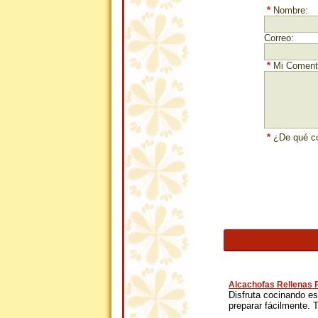
*
Nombre:
Correo:
*
Mi Comenta
*
¿De qué co
Alcachofas Rellenas 
Disfruta cocinando est
preparar fácilmente. Tr