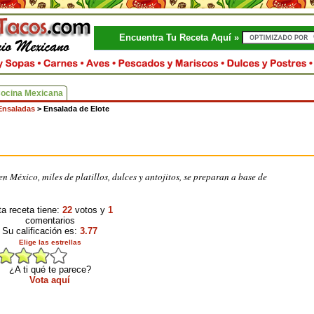
Encuentra Tu Receta Aquí »
Cocina Mexicana
Ensaladas
>
Ensalada de Elote
n México, miles de platillos, dulces y antojitos, se preparan a base de
a receta tiene:
22
votos y
1
comentarios
Su calificación es:
3.77
Elige las estrellas
¿A ti qué te parece?
Vota aquí