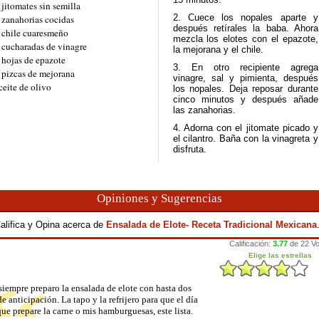
 jitomates sin semilla
2. Cuece los nopales aparte y
 zanahorias cocidas
después retírales la baba. Ahora
 chile cuaresmeño
mezcla los elotes con el epazote,
 cucharadas de vinagre
la mejorana y el chile.
 hojas de epazote
3. En otro recipiente agrega
 pizcas de mejorana
vinagre, sal y pimienta, después
ceite de olivo
los nopales. Deja reposar durante
cinco minutos y después añade
las zanahorias.
4. Adorna con el jitomate picado y
el cilantro. Baña con la vinagreta y
disfruta.
Opiniones y Sugerencias
alifica y Opina acerca de
Ensalada de Elote- Receta Tradicional Mexicana
siempre preparo la ensalada de elote con hasta dos
de anticipación. La tapo y la refrijero para que el día
ue prepare la carne o mis hamburguesas, este lista.