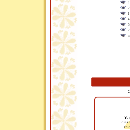
4
2
1
4
6
2
a
C
Yo 
días 
en q