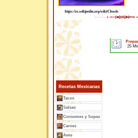
https://es.wikipedia.org/wiki/Choclo
Prepar
25 Mi
Recetas Mexicanas
Tacos
Salsas
Consomes y Sopas
Carnes
Aves