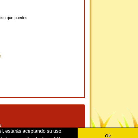
uiso que puedes
d
él, estarás aceptando su uso.
Ok