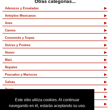
Otras categorías...
Aderezos y Ensaladas
Antojitos Mexicanos
Aves
Carnes
Consomés y Sopas
Dulces y Postres
Huevo
Maíz
Nopales
Pescados y Mariscos
Salsas
Tacos
Tamales y Atoles
Este sitio utiliza cookies. Al continuar
Vegetarianas
navegando en él, estarás aceptando su uso.