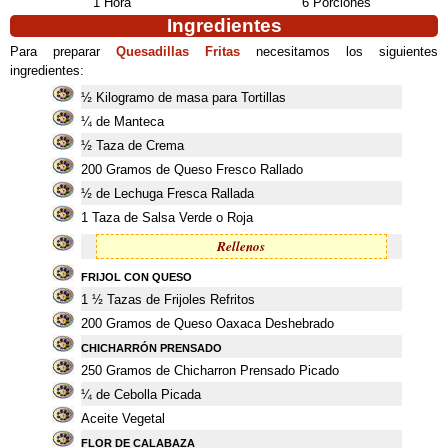
1 Hora
6 Porciones
Ingredientes
Para preparar
Quesadillas Fritas
necesitamos los siguientes
ingredientes:
½ Kilogramo de masa para Tortillas
¼ de Manteca
½ Taza de Crema
200 Gramos de Queso Fresco Rallado
½ de Lechuga Fresca Rallada
1 Taza de Salsa Verde o Roja
Rellenos
FRIJOL CON QUESO
1 ½ Tazas de Frijoles Refritos
200 Gramos de Queso Oaxaca Deshebrado
CHICHARRÓN PRENSADO
250 Gramos de Chicharron Prensado Picado
¼ de Cebolla Picada
Aceite Vegetal
FLOR DE CALABAZA