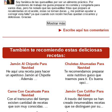
Soy fanática de las quesadillas por ser un alimento práctico. Por
cuestiones de trabajo me gusta preparar mi comida y congelarla para
varios días, pero he notado que las quesadillas fritas que preparo al
recalentarlas en el aceite, estas se tornan duras. ¿ me podrían ayudar a
corregir esta falla? ya que cuando son recién hechas quedan crocantes y
deliciosas. Gracias
Escribe aquí tus comentarios
También te recomiendo estas deliciosas
recetas:
Jamón Al Chipotle Para
Chuletas Ahumadas Para
Navidad
Navidad
He aquí una receta para hacer
Te recomendamos preparar
un apetitoso Jamón al Chipotle
este nutritivo guiso que
. Además ...
traemos para ti. Es buena
opci...
Carne Con Cacahuate Para
Jamón Con Coliflor Para
Navidad
Navidad
Con el transcurso del tiempo
A través del tiempo se han
existen cantidad de recetas
creado innumerables recetas
que son muy conocidas. ...
que se distinguen por su...