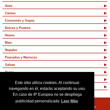
Aves
Carnes
Consomés y Sopas
Dulces y Postres
Huevo
Maíz
Nopales
Pescados y Mariscos
Salsas
Tacos
Tamales y Atoles
Este sitio utiliza cookies. Al continuar
Vegetarianas
navegando en él, estarás aceptando su uso.
En caso de IP Europea no se despliega
publicidad personalizada
Leer Más
Quienes Somos
Términos de Uso