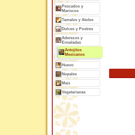
Pescados y
Mariscos
Tamales y Atoles
Dulces y Postres
Aderezos y
Ensaladas
Antojitos
Mexicanos
Huevo
Nopales
Maiz
Vegetarianas