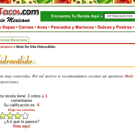
Encuentra Tu Receta Aquí »
Cocina Mexicana
exicanos
>
Mole De Olla Hidrocálido
son muy conocidas. Por tal motivo te recomendamos cocinar un apetitoso
Mole 
roporciones.
ta receta tiene:
1
votos y
1
comentarios
Su calificación es:
4
Elige las estrellas
¿A ti qué te parece?
Vota aquí