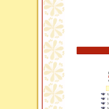
½
1
3
¼