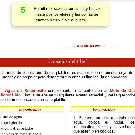
5
Por último, sazona con la sal y hierve
hasta que los elotes y las bolitas se
cuezan bien y sirve al gusto.
Consejos del Chef
El mole de olla es uno de los platillos mexicanos que no puedes dejar de
probar y de preparar para demostrar tus artes culinarios, buen provecho.
El
Agua de Xoconostle
complementa a la perfección al
Mole de Oll
Hidrocálido
. Haz la prueba en tu siguiente evento especial y verás que todo
quedarán encantados con este platillo.
Ingredientes:
Preparación:
 litro de agua
1. Primero, en una cacerola con
 nopal picado
agua, coloca el nopal, los
xoconostles, la miel y hierve hasta
 xoconostles pelados
que estén bien cocidos.
 de vaso de miel de abeja