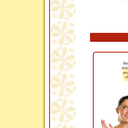
Me
deli
res
ch