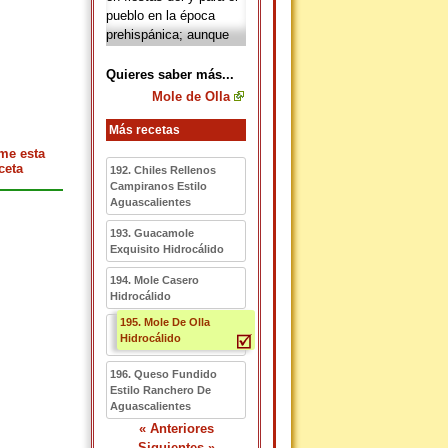
pueblo en la época
prehispánica; aunque
no se conoce con
precisión su origen, hay
Quieres saber más...
quienes afirman que es
Mole de Olla
originario de Zacatecas
en el norte o en la parte
Más recetas
central ubicándolo en
me esta
Tlaxcala, Hidalgo o el
ceta
192. Chiles Rellenos
Estado de México.
Campiranos Estilo
Aguascalientes
193. Guacamole
Exquisito Hidrocálido
194. Mole Casero
Hidrocálido
195. Mole De Olla
Hidrocálido
196. Queso Fundido
Estilo Ranchero De
Aguascalientes
« Anteriores
Siguientes »