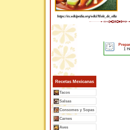
https://es.wikipedia.org/wiki/Mole_de_olla
Prepar
1 H
Recetas Mexicanas
Tacos
Salsas
Consomes y Sopas
Carnes
Aves