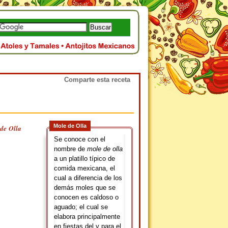
Comparte esta receta
Mole de Olla
de Olla
Se conoce con el
nombre de
mole de olla
a un platillo típico de
comida mexicana, el
cual a diferencia de los
demás moles que se
conocen es caldoso o
aguado; el cual se
elabora principalmente
en fiestas del y para el