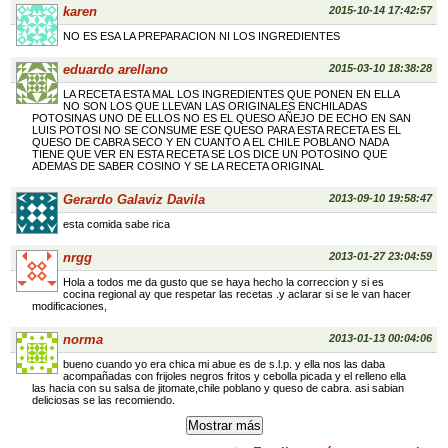
karen
2015-10-14 17:42:57
NO ES ESA LA PREPARACION NI LOS INGREDIENTES
eduardo arellano
2015-03-10 18:38:28
LA RECETA ESTA MAL LOS INGREDIENTES QUE PONEN EN ELLA
NO SON LOS QUE LLEVAN LAS ORIGINALES ENCHILADAS
POTOSINAS UNO DE ELLOS NO ES EL QUESO AÑEJO DE ECHO EN SAN
LUIS POTOSI NO SE CONSUME ESE QUESO PARA ESTA RECETA ES EL
QUESO DE CABRA SECO Y EN CUANTO A EL CHILE POBLANO NADA
TIENE QUE VER EN ESTA RECETA SE LOS DICE UN POTOSINO QUE
ADEMAS DE SABER COSINO Y SE LA RECETA ORIGINAL
Gerardo Galaviz Davila
2013-09-10 19:58:47
esta comida sabe rica
nrgg
2013-01-27 23:04:59
Hola a todos me da gusto que se haya hecho la correccion y si es
cocina regional ay que respetar las recetas .y aclarar si se le van hacer
modificaciones,
norma
2013-01-13 00:04:06
bueno cuando yo era chica mi abue es de s.l.p. y ella nos las daba
acompañadas con frijoles negros fritos y cebolla picada y el relleno ella
las hacia con su salsa de jitomate,chile poblano y queso de cabra. asi sabian
deliciosas se las recomiendo.